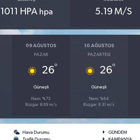
1011 HPA
5.19 M/S
hpa
09 AĞUSTOS
10 AĞUSTOS
PAZAR
PAZARTESI
°
°
26
26
Güneşli
Güneşli
Nem: %72
Nem: %64
Rüzgar: 8.69 m/s
Rüzgar: 9.31 m/s
Hava Durumu
GÜNDEM
Trafik Durumu
KAMPANYA