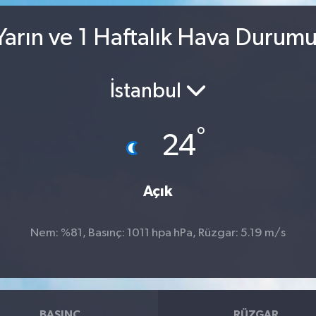
arın ve 1 Haftalık Hava Durum
İstanbul
°
24
Açık
Nem: %81, Basınç: 1011 hpa hPa, Rüzgar: 5.19 m/s
BASINÇ
RÜZGAR