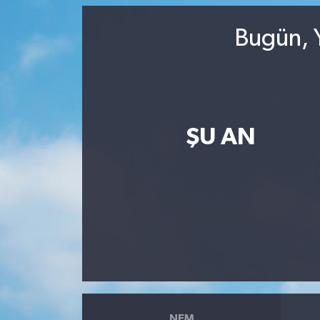
Bugün, Y
ŞU AN
NEM