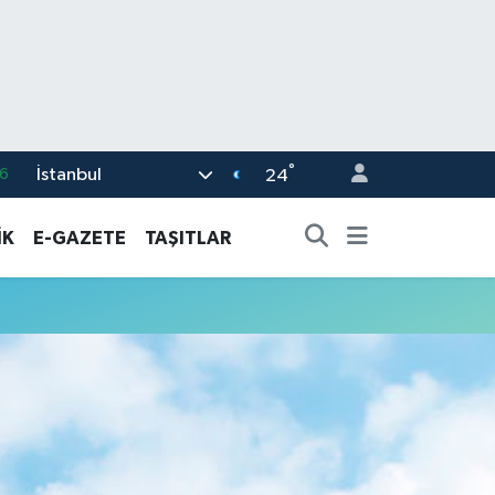
°
İstanbul
6
24
0
İK
E-GAZETE
TAŞITLAR
8
0
2
0