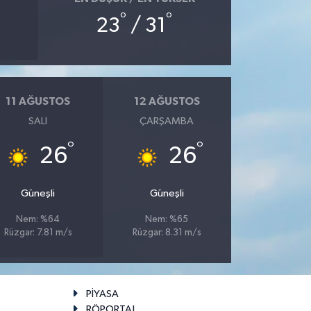
°
°
23
/ 31
11 AĞUSTOS
12 AĞUSTOS
SALI
ÇARŞAMBA
°
°
26
26
Güneşli
Güneşli
Nem: %64
Nem: %65
Rüzgar: 7.81 m/s
Rüzgar: 8.31 m/s
PİYASA
RÖPORTAJ