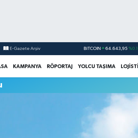
E-Gazete Arşiv
BITCOIN
64.643,95
%0.1
DOLAR
47,6704
%
ASA
KAMPANYA
RÖPORTAJ
YOLCU TAŞIMA
LOJİST
EURO
55,0406
%-0.0
STERLİN
64,2143
%
u
GRAM ALTIN
6500.87
%0.1
BİST100
13.799
%7