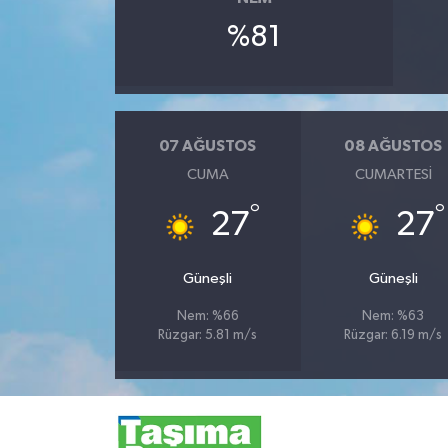
%81
07 AĞUSTOS
08 AĞUSTOS
CUMA
CUMARTESI
°
°
27
27
Güneşli
Güneşli
Nem: %66
Nem: %63
Rüzgar: 5.81 m/s
Rüzgar: 6.19 m/s