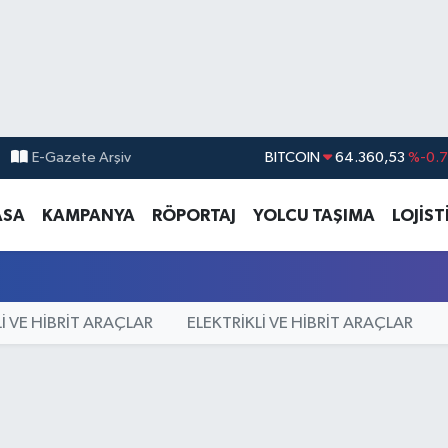
E-Gazete Arşiv
BITCOIN
64.360,53
%-0.
DOLAR
47,7069
%0.
ASA
KAMPANYA
RÖPORTAJ
YOLCU TAŞIMA
LOJİST
EURO
55,0265
%0.
STERLİN
64,1897
%0.
GRAM ALTIN
6574.81
%1.
İ VE HİBRİT ARAÇLAR
ELEKTRİKLİ VE HİBRİT ARAÇLAR
BİST100
13.887
%6