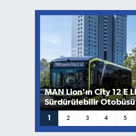
MAN Lion'ın City 12 E L
Sürdürülebilir Otobüsü
1
2
3
4
5