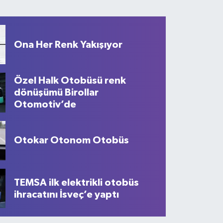
Ona Her Renk Yakışıyor
Özel Halk Otobüsü renk
dönüşümü Birollar
Otomotiv’de
Otokar Otonom Otobüs
s, Türkiye Cumhuriyeti 100. Yıl Öze
TEMSA ilk elektrikli otobüs
ihracatını İsveç’e yaptı