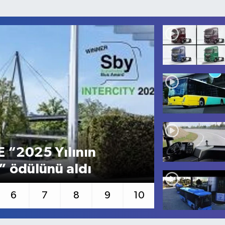
E “2025 Yılının
DAF Truck
” ödülünü aldı
Seri
6
7
8
9
10