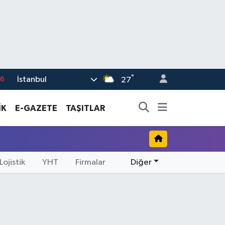
°
İstanbul
76
27
17
İK
E-GAZETE
TAŞITLAR
01
02
44
Lojistik
YHT
Firmalar
Diğer
4