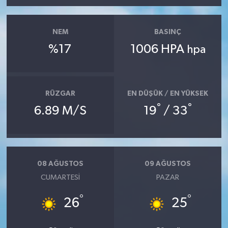
NEM
BASINÇ
%17
1006 HPA
hpa
RÜZGAR
EN DÜŞÜK / EN YÜKSEK
°
°
6.89 M/S
19
/ 33
08 AĞUSTOS
09 AĞUSTOS
CUMARTESI
PAZAR
°
°
26
25