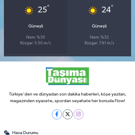
°
°
25
24
Güneşli
Güneşli
Nem: %39
Nem: %32
Rüzgar: 5.50 m/s
Rüzgar: 7.61 m/s
Türkiye'den ve dünyadan son dakika haberleri, köşe yazıları,
magazinden siyasete, spordan seyahate her konuda Flow!
Hava Durumu