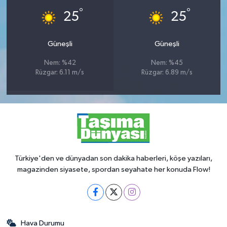
°
°
25
25
Güneşli
Güneşli
Nem: %42
Nem: %45
Rüzgar: 6.11 m/s
Rüzgar: 6.89 m/s
Türkiye'den ve dünyadan son dakika haberleri, köşe yazıları,
magazinden siyasete, spordan seyahate her konuda Flow!
Hava Durumu