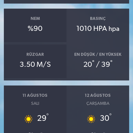
NEM
BASINÇ
%90
1010 HPA
hpa
RÜZGAR
EN DÜŞÜK / EN YÜKSEK
°
°
3.50 M/S
20
/ 39
11 AĞUSTOS
12 AĞUSTOS
SALI
ÇARŞAMBA
°
°
29
30