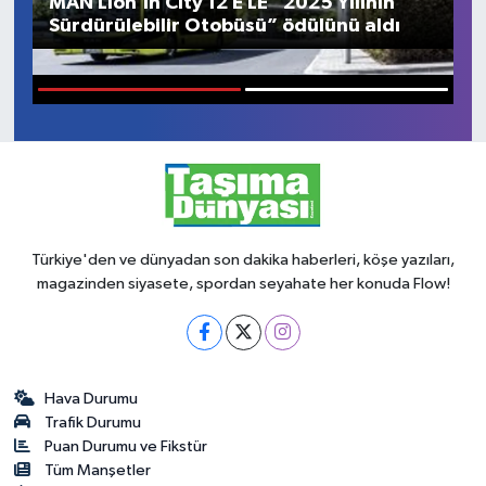
MAN Lion'ın City 12 E LE “2025 Yılının
D
Sürdürülebilir Otobüsü” ödülünü aldı
Ö
1
2
Türkiye'den ve dünyadan son dakika haberleri, köşe yazıları,
magazinden siyasete, spordan seyahate her konuda Flow!
Hava Durumu
Trafik Durumu
Puan Durumu ve Fikstür
Tüm Manşetler