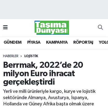
GÜNDEM
Hava Durumu
PİYASA
Trafik Durumu
GÜNDEM
PİYASA
KAMPANYA
RÖPORTAJ
YOL
KAMPANYA
Süper Lig Puan Durumu ve Fikstür
RÖPORTAJ
Tüm Manşetler
HABERLER
LOJİSTİK
Berrmak, 2022’de 20
YOLCU TAŞIMA
Son Dakika Haberleri
milyon Euro ihracat
LOJİSTİK
Haber Arşivi
gerçekleştirdi
Yerli ve milli ürünleriyle kargo, kurye ve lojistik
E-GAZETE
sektöründe Almanya, Avusturya, İspanya,
Hollanda ve Güney Afrika başta olmak üzere
TAŞITLAR