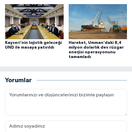
Kayseri’nin lojistik geleceği
Hareket, Umman’daki 8,4
UND ile masaya yatırıldı
milyon dolarlık dev rüzgar
enerjisi operasyonunu
tamamladı
Yorumlar