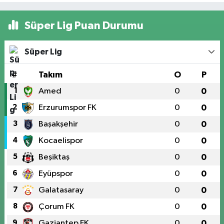
Süper Lig Puan Durumu
Süper Lig
#
Takım
O
P
1
Amed
0
0
2
Erzurumspor FK
0
0
3
Başakşehir
0
0
4
Kocaelispor
0
0
5
Beşiktaş
0
0
6
Eyüpspor
0
0
7
Galatasaray
0
0
8
Çorum FK
0
0
9
Gaziantep FK
0
0