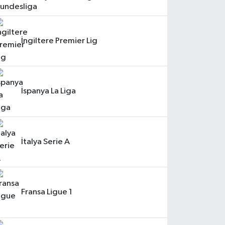
İngiltere Premier Lig
İspanya La Liga
İtalya Serie A
Fransa Ligue 1