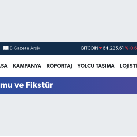
E-Gazete Arşiv
BITCOIN
64.225,61
%-0.6
DOLAR
47,7143
%0.1
ASA
KAMPANYA
RÖPORTAJ
YOLCU TAŞIMA
LOJİST
EURO
55,0317
%-0.0
STERLİN
64,2463
%0.0
mu ve Fikstür
GRAM ALTIN
6510.40
%0.4
BİST100
13.799
%7