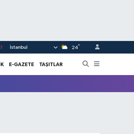
°
İstanbul
3
24
6
İK
E-GAZETE
TAŞITLAR
2
7
5
0