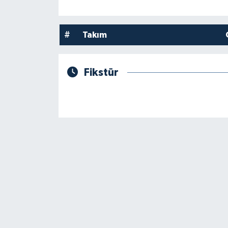
#
Takım
Fikstür