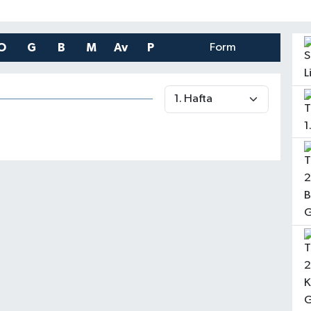
O
G
B
M
Av
P
Form