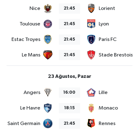
Nice
Lorient
21:45
Toulouse
Lyon
21:45
Estac Troyes
Paris FC
21:45
Le Mans
Stade Brestois 2
21:45
23 Ağustos, Pazar
Angers
Lille
16:00
Le Havre
Monaco
18:15
aris Saint Germain
Rennes
21:45