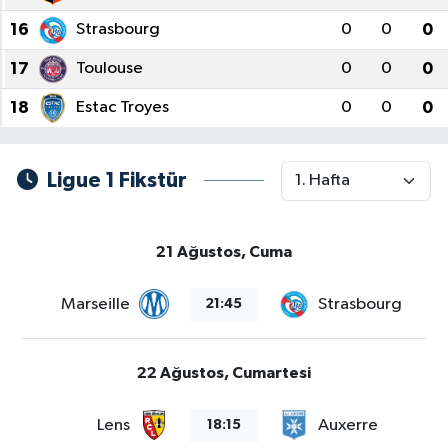
16
Strasbourg
0
0
0
17
Toulouse
0
0
0
18
Estac Troyes
0
0
0
Ligue 1 Fikstür
21 Ağustos, Cuma
Marseille
Strasbourg
21:45
22 Ağustos, Cumartesi
Lens
Auxerre
18:15