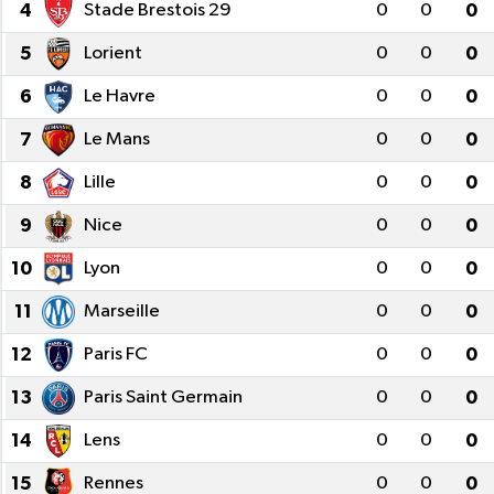
4
Stade Brestois 29
0
0
0
5
Lorient
0
0
0
6
Le Havre
0
0
0
7
Le Mans
0
0
0
8
Lille
0
0
0
9
Nice
0
0
0
10
Lyon
0
0
0
11
Marseille
0
0
0
12
Paris FC
0
0
0
13
Paris Saint Germain
0
0
0
14
Lens
0
0
0
15
Rennes
0
0
0