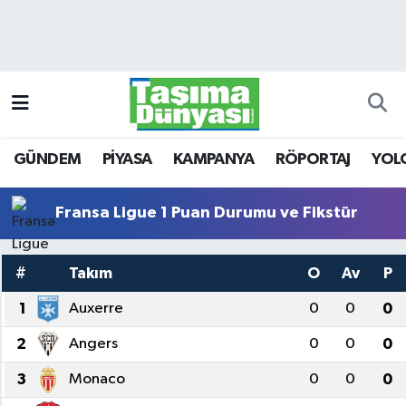
GÜNDEM
Hava Durumu
PİYASA
Trafik Durumu
GÜNDEM
PİYASA
KAMPANYA
RÖPORTAJ
YOL
KAMPANYA
Süper Lig Puan Durumu ve Fikstür
RÖPORTAJ
Tüm Manşetler
Fransa Ligue 1 Puan Durumu ve Fikstür
YOLCU TAŞIMA
Son Dakika Haberleri
#
Takım
O
Av
P
LOJİSTİK
Haber Arşivi
1
Auxerre
0
0
0
2
Angers
0
0
0
E-GAZETE
3
Monaco
0
0
0
TAŞITLAR