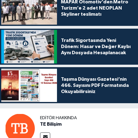
MAPAR Otomotiv’den Metro
Turizm’e 2 adet NEOPLAN
Skyliner teslimatı
Trafik Sigortasında Yeni
Dönem: Hasar ve Değer Kaybı
Aynı Dosyada Hesaplanacak
Taşıma Dünyası Gazetesi’nin
466. Sayısını PDF Formatında
Okuyabilirsiniz
EDITÖR HAKKINDA
TE Bilişim