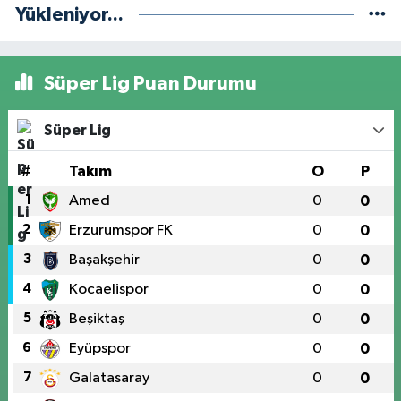
Yükleniyor...
Süper Lig Puan Durumu
Süper Lig
#
Takım
O
P
1
Amed
0
0
2
Erzurumspor FK
0
0
3
Başakşehir
0
0
4
Kocaelispor
0
0
5
Beşiktaş
0
0
6
Eyüpspor
0
0
7
Galatasaray
0
0