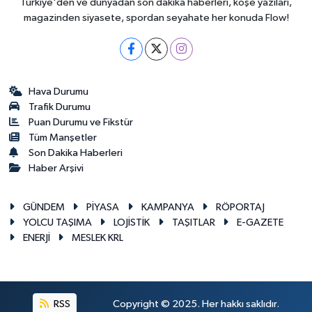
Türkiye'den ve dünyadan son dakika haberleri, köşe yazıları,
magazinden siyasete, spordan seyahate her konuda Flow!
Hava Durumu
Trafik Durumu
Puan Durumu ve Fikstür
Tüm Manşetler
Son Dakika Haberleri
Haber Arşivi
GÜNDEM
PİYASA
KAMPANYA
RÖPORTAJ
YOLCU TAŞIMA
LOJİSTİK
TAŞITLAR
E-GAZETE
ENERJİ
MESLEK KRL
RSS
Copyright © 2025. Her hakkı saklıdır.