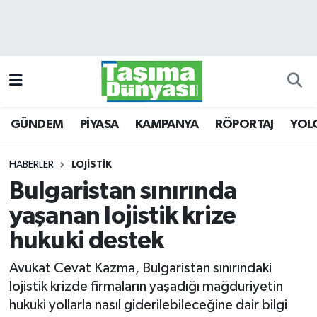
GÜNDEM
Hava Durumu
PİYASA
Trafik Durumu
GÜNDEM
PİYASA
KAMPANYA
RÖPORTAJ
YOL
KAMPANYA
Süper Lig Puan Durumu ve Fikstür
RÖPORTAJ
Tüm Manşetler
HABERLER
LOJİSTİK
Bulgaristan sınırında
YOLCU TAŞIMA
Son Dakika Haberleri
yaşanan lojistik krize
LOJİSTİK
Haber Arşivi
hukuki destek
Avukat Cevat Kazma, Bulgaristan sınırındaki
E-GAZETE
lojistik krizde firmaların yaşadığı mağduriyetin
hukuki yollarla nasıl giderilebileceğine dair bilgi
TAŞITLAR