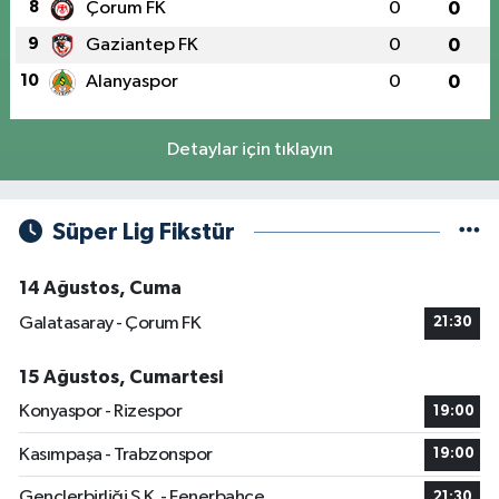
8
Çorum FK
0
0
9
Gaziantep FK
0
0
10
Alanyaspor
0
0
Detaylar için tıklayın
Süper Lig Fikstür
14 Ağustos, Cuma
Galatasaray - Çorum FK
21:30
15 Ağustos, Cumartesi
Konyaspor - Rizespor
19:00
Kasımpaşa - Trabzonspor
19:00
Gençlerbirliği S.K. - Fenerbahçe
21:30