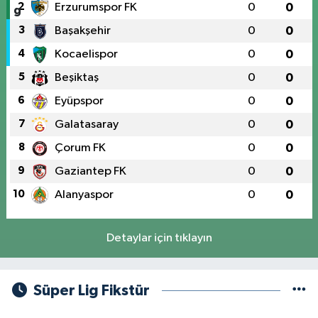
2
Erzurumspor FK
0
0
3
Başakşehir
0
0
4
Kocaelispor
0
0
5
Beşiktaş
0
0
6
Eyüpspor
0
0
7
Galatasaray
0
0
8
Çorum FK
0
0
9
Gaziantep FK
0
0
10
Alanyaspor
0
0
Detaylar için tıklayın
Süper Lig Fikstür