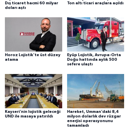
Dış ticaret hacmi 60 milyar
Ton altı ticari araçlara açıldı
doları aştı
Horoz Lojistik’te üst düzey
Eyüp Lojistik, Avrupa-Orta
atama
Doğu hattında aylık 500
sefere ulaştı
Kayseri’nin lojistik geleceği
Hareket, Umman’daki 8,4
UND ile masaya yatırıldı
milyon dolarlık dev rüzgar
enerjisi operasyonunu
tamamladı