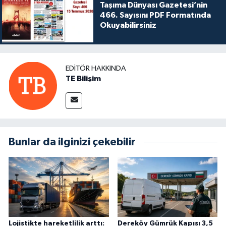
Taşıma Dünyası Gazetesi’nin
466. Sayısını PDF Formatında
Okuyabilirsiniz
EDITÖR HAKKINDA
TE Bilişim
Bunlar da ilginizi çekebilir
Lojistikte hareketlilik arttı:
Dereköy Gümrük Kapısı 3,5