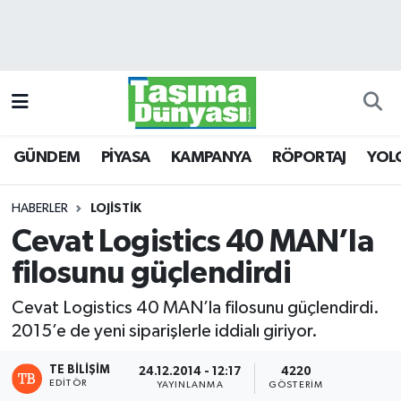
GÜNDEM
Hava Durumu
PİYASA
Trafik Durumu
GÜNDEM
PİYASA
KAMPANYA
RÖPORTAJ
YOL
KAMPANYA
Süper Lig Puan Durumu ve Fikstür
RÖPORTAJ
Tüm Manşetler
HABERLER
LOJİSTİK
Cevat Logistics 40 MAN’la
YOLCU TAŞIMA
Son Dakika Haberleri
filosunu güçlendirdi
LOJİSTİK
Haber Arşivi
Cevat Logistics 40 MAN’la filosunu güçlendirdi.
2015’e de yeni siparişlerle iddialı giriyor.
E-GAZETE
TE BILIŞIM
24.12.2014 - 12:17
4220
EDITÖR
TAŞITLAR
YAYINLANMA
GÖSTERIM