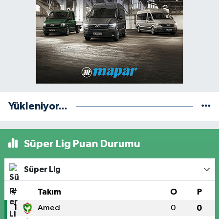
Yükleniyor...
Süper Lig Puan Durumu
Süper Lig
#
Takım
O
P
1
Amed
0
0