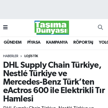
GÜNDEM
Hava Durumu
PİYASA
Trafik Durumu
GÜNDEM
PİYASA
KAMPANYA
RÖPORTAJ
YOL
KAMPANYA
Süper Lig Puan Durumu ve Fikstür
RÖPORTAJ
Tüm Manşetler
HABERLER
LOJİSTİK
DHL Supply Chain Türkiye,
YOLCU TAŞIMA
Son Dakika Haberleri
Nestlé Türkiye ve
LOJİSTİK
Haber Arşivi
Mercedes-Benz Türk’ten
eActros 600 ile Elektrikli Tır
E-GAZETE
Hamlesi
TAŞITLAR