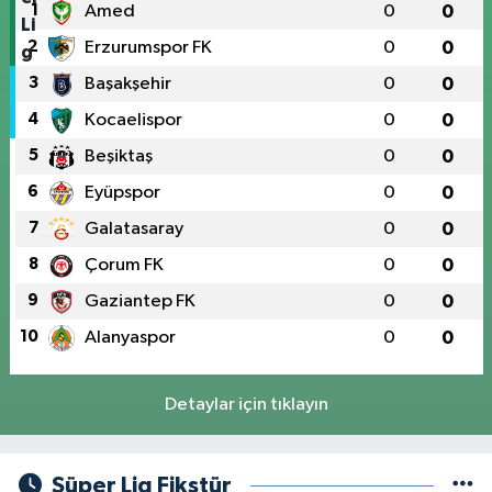
1
Amed
0
0
2
Erzurumspor FK
0
0
3
Başakşehir
0
0
4
Kocaelispor
0
0
5
Beşiktaş
0
0
6
Eyüpspor
0
0
7
Galatasaray
0
0
8
Çorum FK
0
0
9
Gaziantep FK
0
0
10
Alanyaspor
0
0
Detaylar için tıklayın
Süper Lig Fikstür