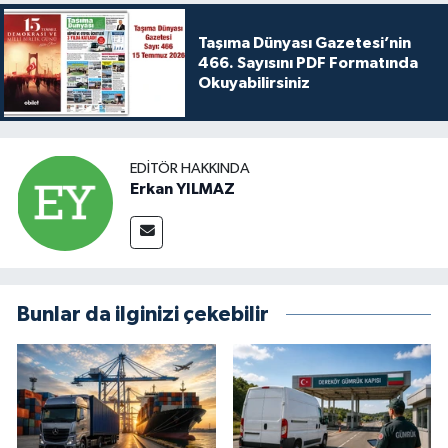
Taşıma Dünyası Gazetesi’nin
466. Sayısını PDF Formatında
Okuyabilirsiniz
EDITÖR HAKKINDA
Erkan YILMAZ
Bunlar da ilginizi çekebilir