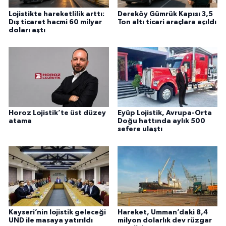
Lojistikte hareketlilik arttı:
Dereköy Gümrük Kapısı 3,5
Dış ticaret hacmi 60 milyar
Ton altı ticari araçlara açıldı
doları aştı
Horoz Lojistik’te üst düzey
Eyüp Lojistik, Avrupa-Orta
atama
Doğu hattında aylık 500
sefere ulaştı
Kayseri’nin lojistik geleceği
Hareket, Umman’daki 8,4
UND ile masaya yatırıldı
milyon dolarlık dev rüzgar