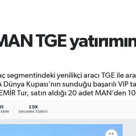
MAN TGE yatırımı
aç segmentindeki yenilikçi aracı TGE ile ara
Dünya Kupası’nın sunduğu başarılı VIP taş
EMİR Tur, satın aldığı 20 adet MAN’den 10’
35
2 DK
ERIM
OKUNMA SÜRESI