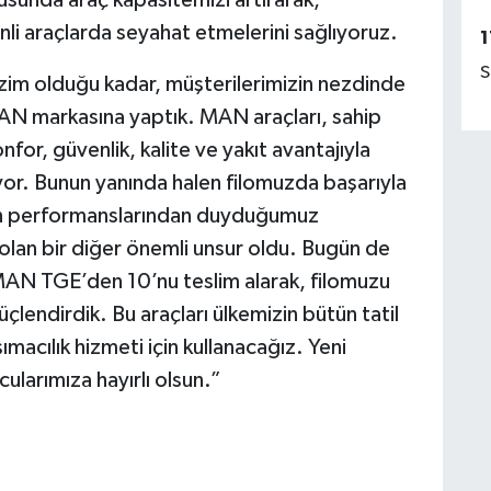
nli araçlarda seyahat etmelerini sağlıyoruz.
1
S
izim olduğu kadar, müşterilerimizin nezdinde
 MAN markasına yaptık. MAN araçları, sahip
konfor, güvenlik, kalite ve yakıt avantajıyla
yor. Bunun yanında halen filomuzda başarıyla
n performanslarından duyduğumuz
olan bir diğer önemli unsur oldu. Bugün de
t MAN TGE’den 10’nu teslim alarak, filomuzu
çlendirdik. Bu araçları ülkemizin bütün tatil
ımacılık hizmeti için kullanacağız. Yeni
larımıza hayırlı olsun.”