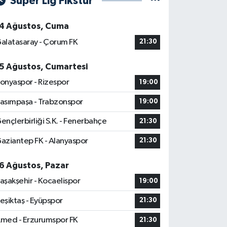
Süper Lig Fikstür
4 Ağustos, Cuma
alatasaray - Çorum FK
21:30
5 Ağustos, Cumartesi
onyaspor - Rizespor
19:00
asımpaşa - Trabzonspor
19:00
ençlerbirliği S.K. - Fenerbahçe
21:30
aziantep FK - Alanyaspor
21:30
6 Ağustos, Pazar
aşakşehir - Kocaelispor
19:00
eşiktaş - Eyüpspor
21:30
med - Erzurumspor FK
21:30