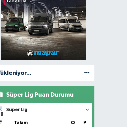
ükleniyor...
Süper Lig Puan Durumu
Süper Lig
#
Takım
O
P