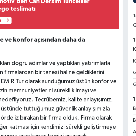
otiv’den Can Dersim Tunceliler
ego teslimatı
1
e
G
te ve konfor açısından daha da
1
K
K
kları doğru adımlar ve yaptıkları yatırımlarla
irmalardan bir tanesi haline geldiklerini
G
: “EMİR Tur olarak sunduğumuz üstün konfor ve
G
izin memnuniyetlerini sürekli kılmayı ve
edefliyoruz. Tecrübemiz, kalite anlayışımız,
1
 üstünde tuttuğumuz güvenlik anlayışımızla
B
örde iz bırakan bir firma olduk. Firma olarak
B
ğer katması için kendimizi sürekli geliştirmeye
A
sunda araç kapasitemizi artırarak,