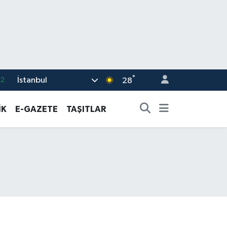
°
İstanbul
17
28
27
İK
E-GAZETE
TAŞITLAR
35
12
19
.2