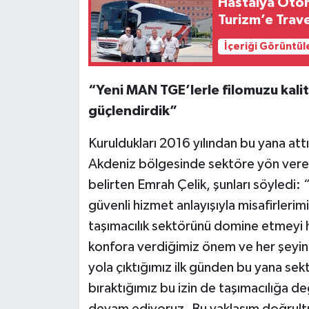
Hastalya Otom
Turizm’e Trav
İçeriği Görüntül
“Yeni MAN TGE’lerle filomuzu kali
güçlendirdik”
Kuruldukları 2016 yılından bu yana attı
Akdeniz bölgesinde sektöre yön veren f
belirten Emrah Çelik, şunları söyledi
güvenli hizmet anlayışıyla misafirlerim
taşımacılık sektörünü domine etmeyi h
konfora verdiğimiz önem ve her şeyin
yola çıktığımız ilk günden bu yana sekt
bıraktığımız bu izin de taşımacılığa de
devam ediyoruz. Bu yaklaşım doğrultu