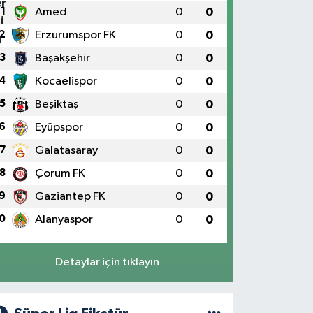
1
Amed
0
0
2
Erzurumspor FK
0
0
3
Başakşehir
0
0
4
Kocaelispor
0
0
5
Beşiktaş
0
0
6
Eyüpspor
0
0
7
Galatasaray
0
0
8
Çorum FK
0
0
9
Gaziantep FK
0
0
0
Alanyaspor
0
0
Detaylar için tıklayın