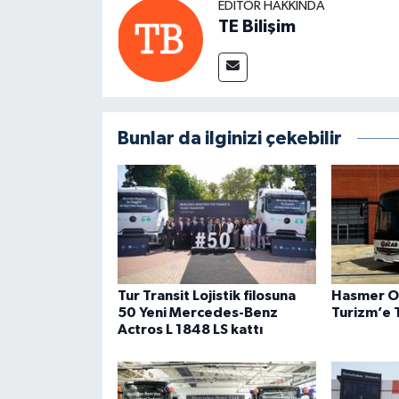
EDITÖR HAKKINDA
TE Bilişim
Bunlar da ilginizi çekebilir
Tur Transit Lojistik filosuna
Hasmer O
50 Yeni Mercedes-Benz
Turizm’e 
Actros L 1848 LS kattı