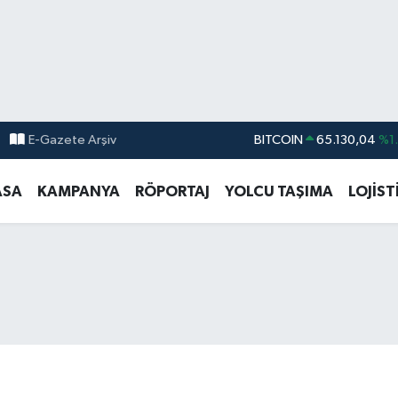
E-Gazete Arşiv
DOLAR
47,7106
%0.
EURO
55,1652
%0.
ASA
KAMPANYA
RÖPORTAJ
YOLCU TAŞIMA
LOJİST
STERLİN
64,4046
%0.
GRAM ALTIN
6618.49
%2.
BİST100
13.773
%-
BITCOIN
65.130,04
%1