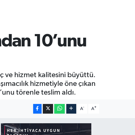
ndan 10’unu
ç ve hizmet kalitesini büyüttü.
ımacılık hizmetiyle öne çıkan
unu törenle teslim aldı.
-
+
A
A