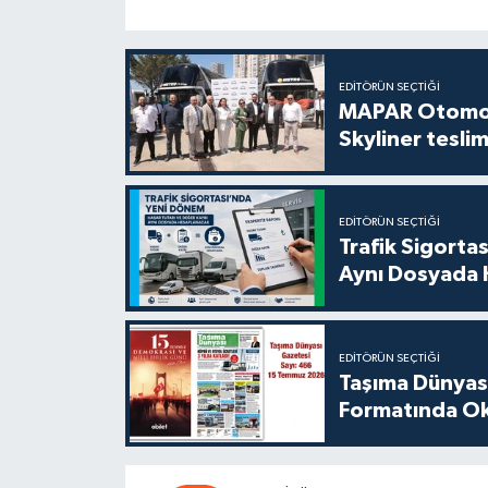
EDITÖRÜN SEÇTIĞI
MAPAR Otomot
Skyliner teslim
EDITÖRÜN SEÇTIĞI
Trafik Sigorta
Aynı Dosyada 
EDITÖRÜN SEÇTIĞI
Taşıma Dünyası
Formatında Oku