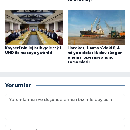
sefere ulaştı
Kayseri’nin lojistik geleceği
Hareket, Umman’daki 8,4
UND ile masaya yatırıldı
milyon dolarlık dev rüzgar
enerjisi operasyonunu
tamamladı
Yorumlar