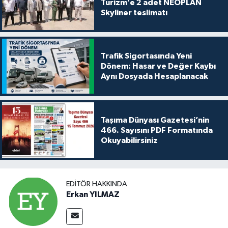
Turizm’e 2 adet NEOPLAN
Skyliner teslimatı
Trafik Sigortasında Yeni
Dönem: Hasar ve Değer Kaybı
Aynı Dosyada Hesaplanacak
Taşıma Dünyası Gazetesi’nin
466. Sayısını PDF Formatında
Okuyabilirsiniz
EDITÖR HAKKINDA
Erkan YILMAZ