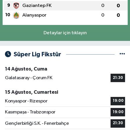
9
Gaziantep FK
0
0
10
Alanyaspor
0
0
Detaylar için tıklayın
Süper Lig Fikstür
14 Ağustos, Cuma
Galatasaray - Çorum FK
21:30
15 Ağustos, Cumartesi
Konyaspor - Rizespor
19:00
Kasımpaşa - Trabzonspor
19:00
Gençlerbirliği S.K. - Fenerbahçe
21:30