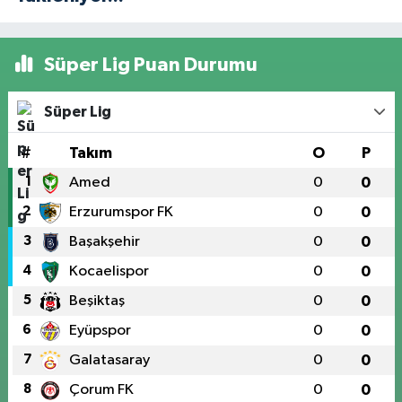
Süper Lig Puan Durumu
Süper Lig
#
Takım
O
P
1
Amed
0
0
2
Erzurumspor FK
0
0
3
Başakşehir
0
0
4
Kocaelispor
0
0
5
Beşiktaş
0
0
6
Eyüpspor
0
0
7
Galatasaray
0
0
8
Çorum FK
0
0