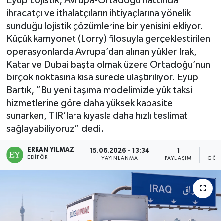
Eyüp Lojistik, Avrupa-Ortadoğu hattında
ihracatçı ve ithalatçıların ihtiyaçlarına yönelik
sunduğu lojistik çözümlerine bir yenisini ekliyor.
Küçük kamyonet (Lorry) filosuyla gerçekleştirilen
operasyonlarda Avrupa’dan alınan yükler Irak,
Katar ve Dubai başta olmak üzere Ortadoğu’nun
birçok noktasına kısa sürede ulaştırılıyor. Eyüp
Bartık, “Bu yeni taşıma modelimizle yük taksi
hizmetlerine göre daha yüksek kapasite
sunarken, TIR’lara kıyasla daha hızlı teslimat
sağlayabiliyoruz” dedi.
ERKAN YILMAZ
15.06.2026 - 13:34
1
EDITÖR
YAYINLANMA
PAYLAŞIM
GÖS