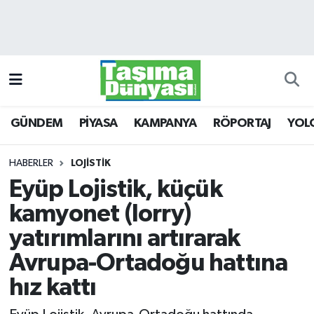
GÜNDEM
Hava Durumu
PİYASA
Trafik Durumu
GÜNDEM
PİYASA
KAMPANYA
RÖPORTAJ
YOL
KAMPANYA
Süper Lig Puan Durumu ve Fikstür
RÖPORTAJ
Tüm Manşetler
HABERLER
LOJİSTİK
Eyüp Lojistik, küçük
YOLCU TAŞIMA
Son Dakika Haberleri
kamyonet (lorry)
LOJİSTİK
Haber Arşivi
yatırımlarını artırarak
Avrupa-Ortadoğu hattına
E-GAZETE
hız kattı
TAŞITLAR