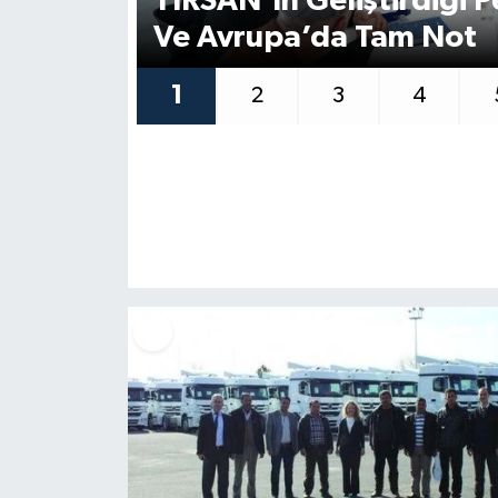
TIRSAN’ın Geliştirdiği 
Ve Avrupa’da Tam Not
1
2
3
4