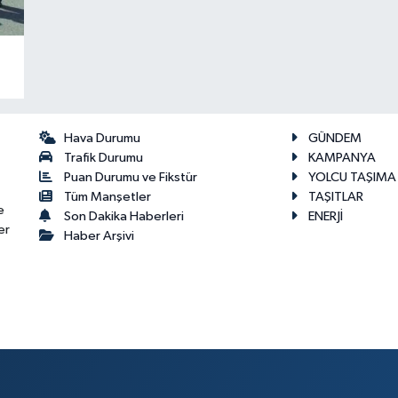
Hava Durumu
GÜNDEM
Trafik Durumu
KAMPANYA
Puan Durumu ve Fikstür
YOLCU TAŞIMA
Tüm Manşetler
TAŞITLAR
e
Son Dakika Haberleri
ENERJİ
er
Haber Arşivi