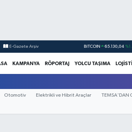
E-Gazete Arşiv
BITCOIN
65.130,04
%1.
DOLAR
47,7106
%0.1
ASA
KAMPANYA
RÖPORTAJ
YOLCU TAŞIMA
LOJİST
EURO
55,1652
%0.2
STERLİN
64,4046
%0.3
GRAM ALTIN
6618.49
%2.1
Otomotiv
Elektrikli ve Hibrit Araçlar
TEMSA'DAN 
BİST100
13.773
%-1