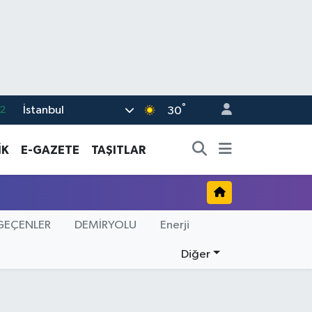
°
İstanbul
2
30
7
İK
E-GAZETE
TAŞITLAR
7
5
2
GEÇENLER
DEMİRYOLU
Enerji
9
Diğer