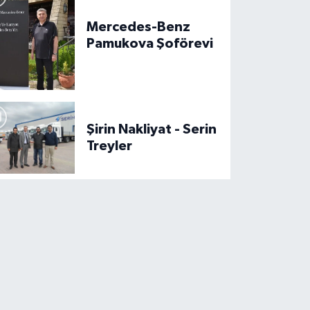
roz Lojistik Great Horoz Partisi
Mercedes-Benz
Pamukova Şoförevi
Şirin Nakliyat - Serin
Treyler