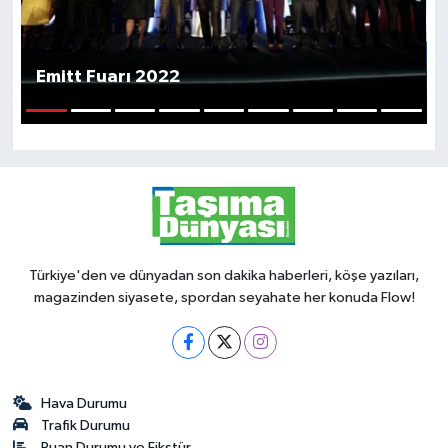
Emitt Fuarı 2022
1
2
3
4
5
6
7
8
9
Türkiye'den ve dünyadan son dakika haberleri, köşe yazıları,
magazinden siyasete, spordan seyahate her konuda Flow!
Hava Durumu
Trafik Durumu
Puan Durumu ve Fikstür