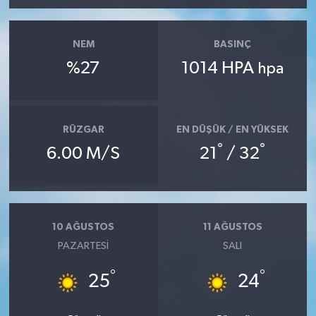
NEM
BASINÇ
%27
1014 HPA
hpa
RÜZGAR
EN DÜŞÜK / EN YÜKSEK
°
°
6.00 M/S
21
/ 32
10 AĞUSTOS
11 AĞUSTOS
PAZARTESI
SALI
°
°
25
24