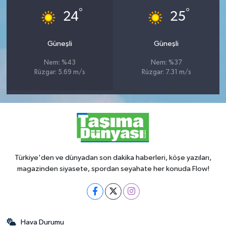
°
°
24
25
Güneşli
Güneşli
Nem: %43
Nem: %37
Rüzgar: 5.69 m/s
Rüzgar: 7.31 m/s
Türkiye'den ve dünyadan son dakika haberleri, köşe yazıları,
magazinden siyasete, spordan seyahate her konuda Flow!
Hava Durumu