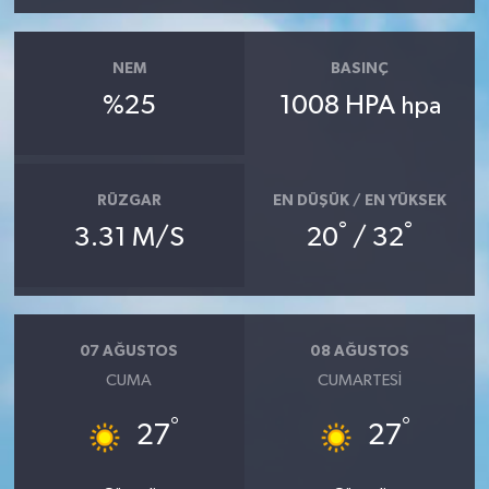
NEM
BASINÇ
%25
1008 HPA
hpa
RÜZGAR
EN DÜŞÜK / EN YÜKSEK
°
°
3.31 M/S
20
/ 32
07 AĞUSTOS
08 AĞUSTOS
CUMA
CUMARTESI
°
°
27
27