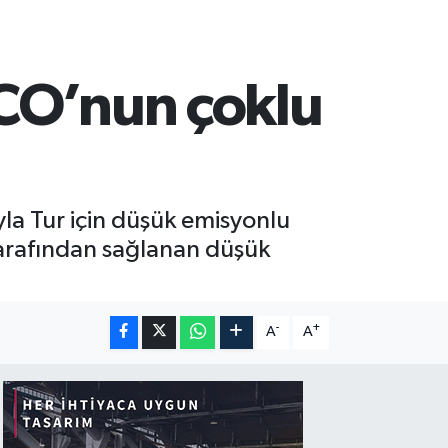
CO’nun çoklu
yla Tur için düşük emisyonlu
 tarafından sağlanan düşük
-
+
A
A