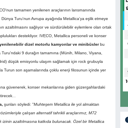
ECO'nun tamamen yenilenen araçlarının lansmanında
2 Dünya Turu'nun Avrupa ayağında Metallica’ya eşlik etmeye
n azaltılmasını sağlıyor ve sürdürülebilir eylemlere olan ortak
oplulukları destekliyor. IVECO, Metallica personeli ve konser
, yenilenebilir dizel motorlu kamyonlar ve minibüsler
bu
a Turu'ndaki 9 durağın tamamına (Münih, Milano, Viyana,
rid) düşük emisyonlu ulaşım sağlamak için rock grubuyla
n da Turun son aşamalarında çoklu enerji filosunun içinde yer
1
 ağına güvenerek, konser mekanlarına giden güzergahlardaki
tirecek...
a,
şunları söyledi: "
Muhteşem Metallica ile
yol almaktan
özümleriyle çalışan alternatif tahrikli araçlarımız, M72
zinin azaltılmasına katkıda bulunacak. Özel bir Metallica