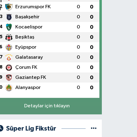
2
Erzurumspor FK
0
0
3
Başakşehir
0
0
4
Kocaelispor
0
0
5
Beşiktaş
0
0
6
Eyüpspor
0
0
7
Galatasaray
0
0
8
Çorum FK
0
0
9
Gaziantep FK
0
0
0
Alanyaspor
0
0
Detaylar için tıklayın
Süper Lig Fikstür