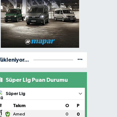
ükleniyor...
Süper Lig Puan Durumu
Süper Lig
#
Takım
O
P
1
Amed
0
0