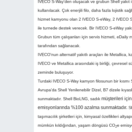
IVECO S-Way'den oluşacak ve grubun Shell yakıt i
kullanılacak. Çok enerjili filo, daha fazla lojistik 
hizmet kamyonu olan 2 IVECO S-eWay, 2 IVECO S-W
ile turnede destek verecek. Bir IVECO S-eWay yakı
Grubun tüm çalışanları için servis hizmeti, eDail
tarafından sağlanacak.
IVECO'nun alternatif yakıtlı araçları ile Metallica
IVECO ve Metallica arasındaki iş birliği, çevresel s
zeminde buluşuyor.
Turdaki IVECO S-Way kamyon filosunun bir kısmı Sh
Avrupa'da Shell Yenilenebilir Dizel, B7 dizele k
müşterileri içi
sunmaktadır. Shell BioLNG, sadık
emisyonlarında %100 azalma sunmaktadır.
S
taşımacılık şirketleri için, kimyasal özellikleri a
mümkün kıldığından, yaşam döngüsü CO
e emisyo
2