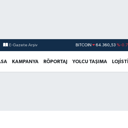
E-Gazete Arşiv
DOLAR
47,7069
%0.
EURO
55,0265
%0.
ASA
KAMPANYA
RÖPORTAJ
YOLCU TAŞIMA
LOJİST
STERLİN
64,1897
%0.
GRAM ALTIN
6574.81
%1.
BİST100
13.887
%6
BITCOIN
64.360,53
%-0.