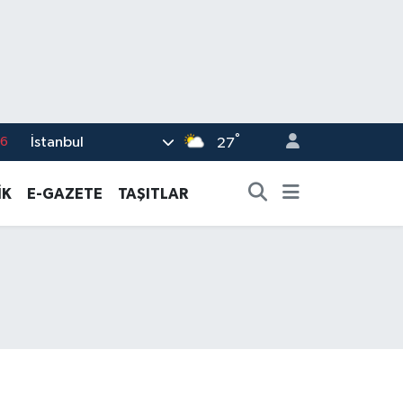
°
İstanbul
17
27
01
İK
E-GAZETE
TAŞITLAR
02
44
4
76