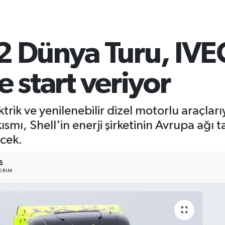
2 Dünya Turu, IVE
le start veriyor
rik ve yenilenebilir dizel motorlu araçları
ısmı, Shell'in enerji şirketinin Avrupa ağı
ecek.
6
ERIM