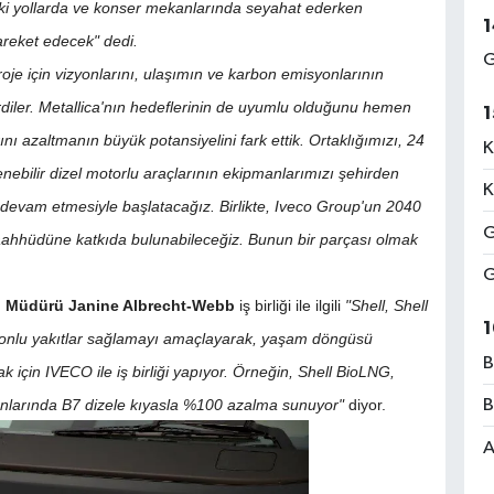
daki yollarda ve konser mekanlarında seyahat ederken
1
hareket edecek" dedi.
G
roje için vizyonlarını, ulaşımın ve karbon emisyonlarının
erdiler. Metallica'nın hedeflerinin de uyumlu olduğunu hemen
1
nı azaltmanın büyük potansiyelini fark ettik. Ortaklığımızı, 24
K
enebilir dizel motorlu araçlarının ekipmanlarımızı şehirden
K
evam etmesiyle başlatacağız. Birlikte, Iveco Group'un 2040
G
aahhüdüne katkıda bulunabileceğiz. Bunun bir parçası olmak
G
nel Müdürü Janine Albrecht-Webb
iş birliği ile ilgili
"Shell, Shell
1
rbonlu yakıtlar sağlamayı amaçlayarak, yaşam döngüsü
B
 için IVECO ile iş birliği yapıyor. Örneğin, Shell BioLNG,
larında B7 dizele kıyasla %100 azalma sunuyor"
diyor.
B
A