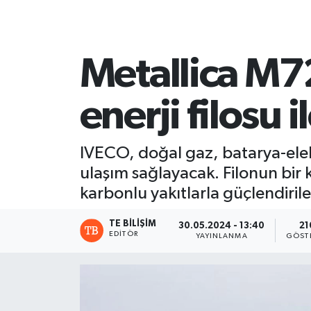
Metallica M7
enerji filosu i
IVECO, doğal gaz, batarya-elekt
ulaşım sağlayacak. Filonun bir k
karbonlu yakıtlarla güçlendiril
TE BILIŞIM
30.05.2024 - 13:40
21
EDITÖR
YAYINLANMA
GÖST