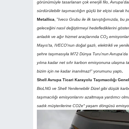
görünümüyle tasarlanan çok enerjili filo, Avrupa'
sürdürülebilir taşımacılığın güçlü bir elçisi olarak 
Metallica
, "
Iveco Grubu ile ilk tanıştığımızda, bu p
geleceğini nasıl değiştirmeyi hedeflediklerini göst
anladık ve ağır hizmet araçlarında CO
emisyonları
2
Mayıs'ta, IVECO'nun doğal gazlı, elektrikli ve yenil
şehre taşımasıyla M72 Dünya Turu'nun Avrupa'da d
yılına kadar net sıfır karbon emisyonuna ulaşma t
bizim için ne kadar inanılmaz!"
yorumunu yaptı
.
Shell Avrupa Ticari Karayolu Taşımacılığı Ge
BioLNG ve Shell Yenilenebilir Dizel gibi düşük ka
taşımacılığı emisyonlarını azaltmaya yardımcı olmak
sadık müşterilerine CO2e* yaşam döngüsü emisyon