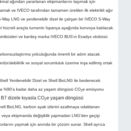
kmal ağından yararlanan ekipmanlarını taşımak için
sağlamak ve IVECO tarafından tamamen üretilen ilk elektrikli ağır
ay LNG ve yenilenebilir dizel ile çalışan bir IVECO S-Way
t hücreli araçta turnenin İspanya ayağında konvoya katılacak.
y minibüsleri ve kardeş marka IVECO BUS’ın Evadys otobüsü
, karbonsuzlaştırma yolculuğunda önemli bir adım atacak.
ürdürülebilirlik ve sosyal sorumluluk üzerine inşa edilmiş ortak
ell Yenilenebilir Dizel ve Shell BioLNG ile beslenecek.
ıyasla %90'a kadar daha az yaşam döngüsü CO
e emisyonu
2
n B7 dizele kıyasla CO
e yaşam döngüsü
2
hell BioLNG, karbon ayak izlerini azaltmaya odaklanan
ltyapı veya ekipmanda değişiklik yapmadan LNG'den geçişi
nlarını yaymak için anında bir çözüm sunar. Shell ayrıca