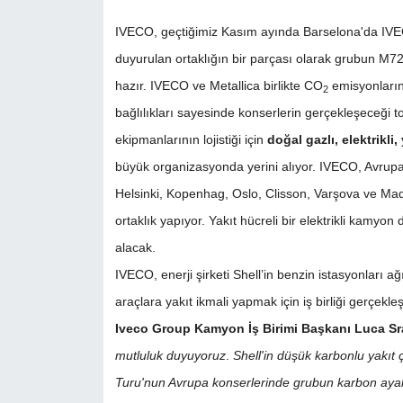
IVECO, geçtiğimiz Kasım ayında Barselona'da IV
duyurulan ortaklığın bir parçası olarak grubun M7
hazır. IVECO ve Metallica birlikte CO
emisyonlarını
2
bağlılıkları sayesinde konserlerin gerçekleşeceği t
ekipmanlarının lojistiği için
doğal gazlı, elektrikli
büyük organizasyonda yerini alıyor. IVECO, Avrup
Helsinki, Kopenhag, Oslo, Clisson, Varşova ve Mad
ortaklık yapıyor. Yakıt hücreli bir elektrikli kamyo
alacak.
IVECO, enerji şirketi Shell’in benzin istasyonları
araçlara yakıt ikmali yapmak için iş birliği gerçekleş
Iveco Group Kamyon İş Birimi Başkanı Luca Sr
mutluluk duyuyoruz
.
Shell'in düşük karbonlu yakıt ç
Turu'nun Avrupa konserlerinde grubun karbon ayak i