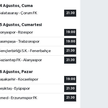
4 Ağustos, Cuma
alatasaray - Çorum FK
21:30
5 Ağustos, Cumartesi
onyaspor - Rizespor
19:00
asımpaşa - Trabzonspor
19:00
ençlerbirliği S.K. - Fenerbahçe
21:30
aziantep FK - Alanyaspor
21:30
6 Ağustos, Pazar
aşakşehir - Kocaelispor
19:00
eşiktaş - Eyüpspor
21:30
med - Erzurumspor FK
21:30