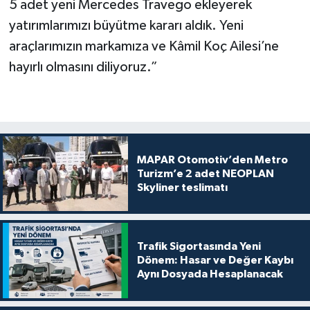
5 adet yeni Mercedes Travego ekleyerek
yatırımlarımızı büyütme kararı aldık. Yeni
araçlarımızın markamıza ve Kâmil Koç Ailesi’ne
hayırlı olmasını diliyoruz.”
MAPAR Otomotiv’den Metro
Turizm’e 2 adet NEOPLAN
Skyliner teslimatı
Trafik Sigortasında Yeni
Dönem: Hasar ve Değer Kaybı
Aynı Dosyada Hesaplanacak