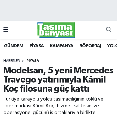
GÜNDEM
Hava Durumu
PİYASA
Trafik Durumu
GÜNDEM
PİYASA
KAMPANYA
RÖPORTAJ
YOL
KAMPANYA
Süper Lig Puan Durumu ve Fikstür
RÖPORTAJ
Tüm Manşetler
HABERLER
PİYASA
Modelsan, 5 yeni Mercedes
YOLCU TAŞIMA
Son Dakika Haberleri
Travego yatırımıyla Kâmil
LOJİSTİK
Haber Arşivi
Koç filosuna güç kattı
Türkiye karayolu yolcu taşımacılığının köklü ve
E-GAZETE
lider markası Kâmil Koç, hizmet kalitesini ve
operasyonel gücünü iş ortaklarıyla birlikte
TAŞITLAR