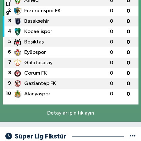
1
Amed
0
0
2
Erzurumspor FK
0
0
3
Başakşehir
0
0
4
Kocaelispor
0
0
5
Beşiktaş
0
0
6
Eyüpspor
0
0
7
Galatasaray
0
0
8
Çorum FK
0
0
9
Gaziantep FK
0
0
10
Alanyaspor
0
0
Detaylar için tıklayın
Süper Lig Fikstür