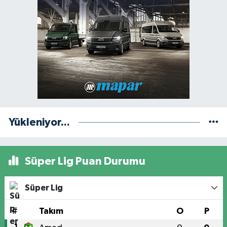
Yükleniyor...
Süper Lig Puan Durumu
Süper Lig
#
Takım
O
P