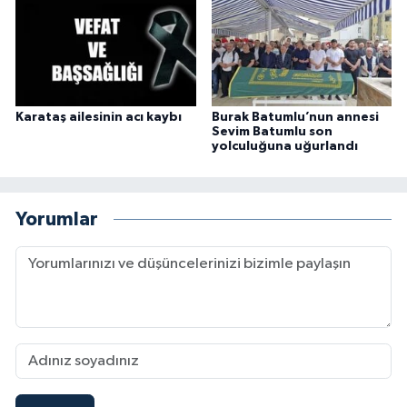
Karataş ailesinin acı kaybı
Burak Batumlu’nun annesi
Sevim Batumlu son
yolculuğuna uğurlandı
Yorumlar