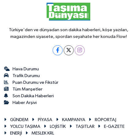
Türkiye'den ve dünyadan son dakika haberleri, köşe yazıları,
magazinden siyasete, spordan seyahate her konuda Flow!
Hava Durumu
Trafik Durumu
Puan Durumu ve Fikstür
Tüm Manşetler
Son Dakika Haberleri
Haber Arşivi
GÜNDEM
PİYASA
KAMPANYA
RÖPORTAJ
YOLCU TAŞIMA
LOJİSTİK
TAŞITLAR
E-GAZETE
ENERJİ
MESLEK KRL