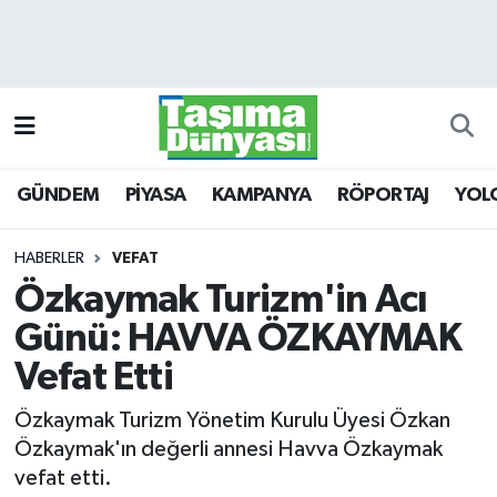
GÜNDEM
Hava Durumu
PİYASA
Trafik Durumu
GÜNDEM
PİYASA
KAMPANYA
RÖPORTAJ
YOL
KAMPANYA
Süper Lig Puan Durumu ve Fikstür
RÖPORTAJ
Tüm Manşetler
HABERLER
VEFAT
Özkaymak Turizm'in Acı
YOLCU TAŞIMA
Son Dakika Haberleri
Günü: HAVVA ÖZKAYMAK
LOJİSTİK
Haber Arşivi
Vefat Etti
Özkaymak Turizm Yönetim Kurulu Üyesi Özkan
E-GAZETE
Özkaymak'ın değerli annesi Havva Özkaymak
vefat etti.
TAŞITLAR