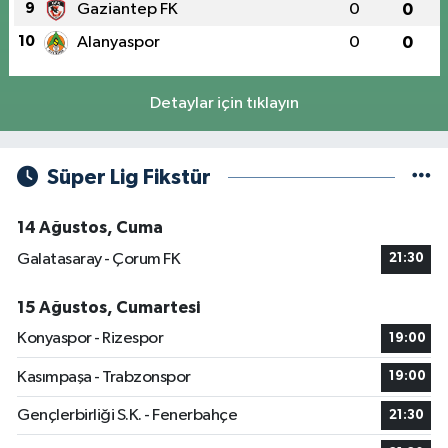
9
Gaziantep FK
0
0
10
Alanyaspor
0
0
Detaylar için tıklayın
Süper Lig Fikstür
14 Ağustos, Cuma
Galatasaray - Çorum FK
21:30
15 Ağustos, Cumartesi
Konyaspor - Rizespor
19:00
Kasımpaşa - Trabzonspor
19:00
Gençlerbirliği S.K. - Fenerbahçe
21:30