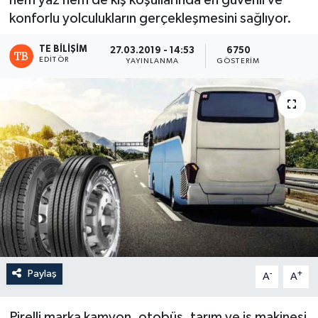
hem yaz hem de kış koşullarında en güvenli ve
konforlu yolculukların gerçekleşmesini sağlıyor.
TE BILIŞIM
27.03.2019 - 14:53
6750
EDITÖR
YAYINLANMA
GÖSTERIM
Paylaş
-
+
A
A
Pirelli marka kamyon, otobüs, tarım ve iş makinesi