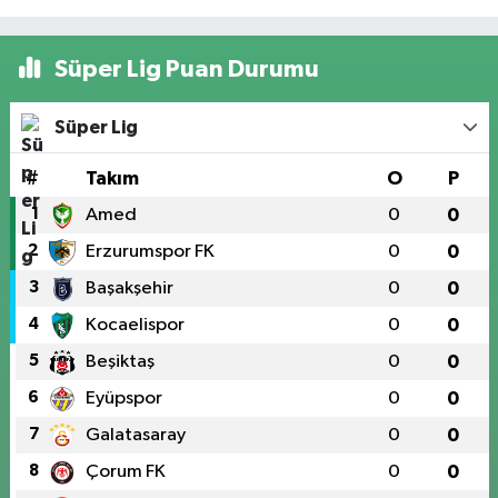
Süper Lig Puan Durumu
Süper Lig
#
Takım
O
P
1
Amed
0
0
2
Erzurumspor FK
0
0
3
Başakşehir
0
0
4
Kocaelispor
0
0
5
Beşiktaş
0
0
6
Eyüpspor
0
0
7
Galatasaray
0
0
8
Çorum FK
0
0