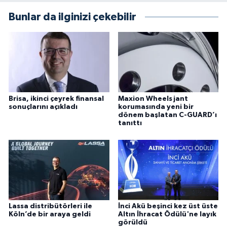
Bunlar da ilginizi çekebilir
Brisa, ikinci çeyrek finansal
Maxion Wheels jant
sonuçlarını açıkladı
korumasında yeni bir
dönem başlatan C-GUARD’ı
tanıttı
Lassa distribütörleri ile
İnci Akü beşinci kez üst üste
Köln’de bir araya geldi
Altın İhracat Ödülü'ne layık
görüldü