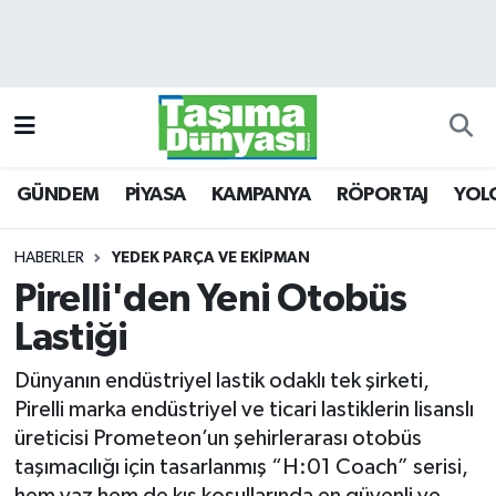
GÜNDEM
Hava Durumu
PİYASA
Trafik Durumu
GÜNDEM
PİYASA
KAMPANYA
RÖPORTAJ
YOL
KAMPANYA
Süper Lig Puan Durumu ve Fikstür
RÖPORTAJ
Tüm Manşetler
HABERLER
YEDEK PARÇA VE EKİPMAN
Pirelli'den Yeni Otobüs
YOLCU TAŞIMA
Son Dakika Haberleri
Lastiği
LOJİSTİK
Haber Arşivi
Dünyanın endüstriyel lastik odaklı tek şirketi,
Pirelli marka endüstriyel ve ticari lastiklerin lisanslı
E-GAZETE
üreticisi Prometeon’un şehirlerarası otobüs
taşımacılığı için tasarlanmış “H:01 Coach” serisi,
TAŞITLAR