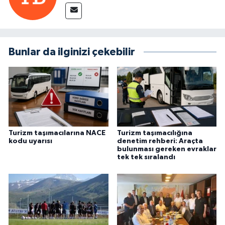
Bunlar da ilginizi çekebilir
Turizm taşımacılarına NACE
Turizm taşımacılığına
kodu uyarısı
denetim rehberi: Araçta
bulunması gereken evraklar
tek tek sıralandı