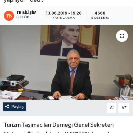
yapılıyor” dedi.
TE BILIŞIM
13.06.2019 - 19:20
4668
EDITÖR
YAYINLANMA
GÖSTERIM
Paylaş
-
+
A
A
Turizm Taşımacıları Derneği Genel Sekreteri