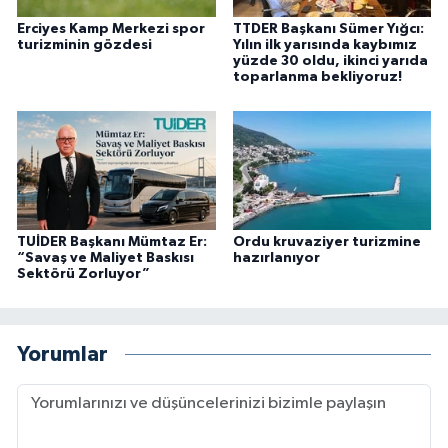
Erciyes Kamp Merkezi spor
TTDER Başkanı Sümer Yığcı:
turizminin gözdesi
Yılın ilk yarısında kaybımız
yüzde 30 oldu, ikinci yarıda
toparlanma bekliyoruz!
TUİDER Başkanı Mümtaz Er:
Ordu kruvaziyer turizmine
“Savaş ve Maliyet Baskısı
hazırlanıyor
Sektörü Zorluyor”
Yorumlar