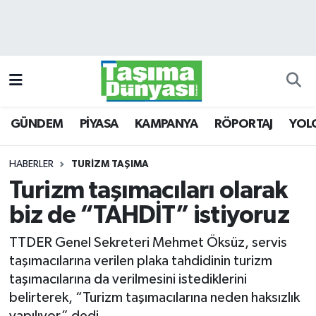
GÜNDEM
Hava Durumu
PİYASA
Trafik Durumu
GÜNDEM
PİYASA
KAMPANYA
RÖPORTAJ
YOL
KAMPANYA
Süper Lig Puan Durumu ve Fikstür
RÖPORTAJ
Tüm Manşetler
HABERLER
TURİZM TAŞIMA
Turizm taşımacıları olarak
YOLCU TAŞIMA
Son Dakika Haberleri
biz de “TAHDİT” istiyoruz
LOJİSTİK
Haber Arşivi
TTDER Genel Sekreteri Mehmet Öksüz, servis
taşımacılarına verilen plaka tahdidinin turizm
E-GAZETE
taşımacılarına da verilmesini istediklerini
belirterek, “Turizm taşımacılarına neden haksızlık
TAŞITLAR