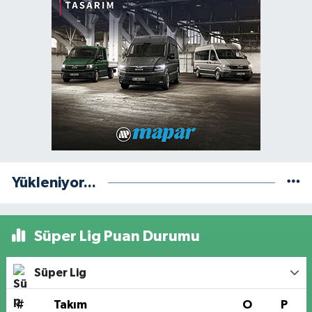
Yükleniyor...
Süper Lig Puan Durumu
Süper Lig
#
Takım
O
P