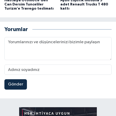
Hastalya Otomotiv’den
Aybir Lojistik filosuna 5
Can Dersim Tunceliler
adet Renault Trucks T 480
Turizm’e Travego teslimatı
kattı
Yorumlar
Gönder