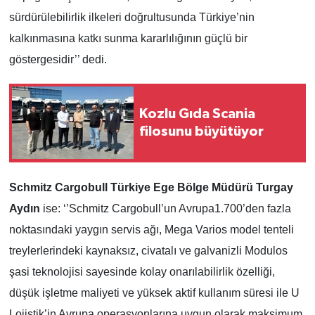
sürdürülebilirlik ilkeleri doğrultusunda Türkiye’nin
kalkınmasına katkı sunma kararlılığının güçlü bir
göstergesidir’’ dedi.
Kozlu Gıda Scania
filosunu büyütüyor
Schmitz Cargobull Türkiye Ege Bölge Müdürü Turgay
Aydın
ise: ‘’Schmitz Cargobull’un Avrupa1.700’den fazla
noktasındaki yaygın servis ağı, Mega Varios model tenteli
treylerlerindeki kaynaksız, civatalı ve galvanizli Modulos
şasi teknolojisi sayesinde kolay onarılabilirlik özelliği,
düşük işletme maliyeti ve yüksek aktif kullanım süresi ile U
Lojistik’in Avrupa operasyonlarına uygun olarak maksimum