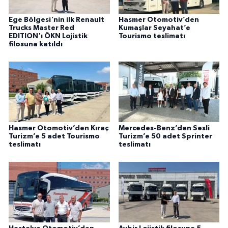
Ege Bölgesi'nin ilk Renault
Hasmer Otomotiv’den
Trucks Master Red
Kumaşlar Seyahat’e
EDITION'ı ÖKN Lojistik
Tourismo teslimatı
filosuna katıldı
Hasmer Otomotiv’den Kıraç
Mercedes-Benz’den Sesli
Turizm’e 5 adet Tourismo
Turizm’e 50 adet Sprinter
teslimatı
teslimatı