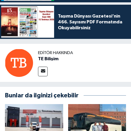
Taşıma Dünyası Gazetesi’nin
466. Sayısını PDF Formatında
Okuyabilirsiniz
EDITÖR HAKKINDA
TE Bilişim
Bunlar da ilginizi çekebilir