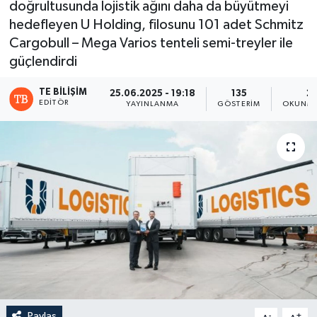
doğrultusunda lojistik ağını daha da büyütmeyi
hedefleyen U Holding, filosunu 101 adet Schmitz
Cargobull – Mega Varios tenteli semi-treyler ile
güçlendirdi
TE BILIŞIM
25.06.2025 - 19:18
135
2 
EDITÖR
YAYINLANMA
GÖSTERIM
OKUNMA
Paylaş
-
+