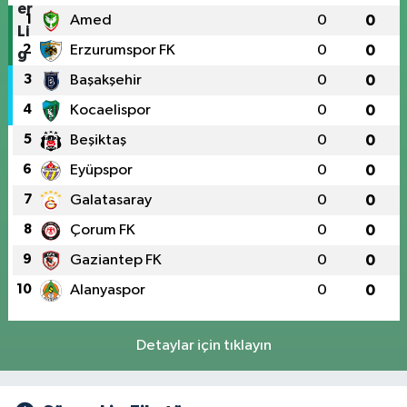
1
Amed
0
0
2
Erzurumspor FK
0
0
3
Başakşehir
0
0
4
Kocaelispor
0
0
5
Beşiktaş
0
0
6
Eyüpspor
0
0
7
Galatasaray
0
0
8
Çorum FK
0
0
9
Gaziantep FK
0
0
10
Alanyaspor
0
0
Detaylar için tıklayın