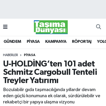
GÜNDEM
Hava Durumu
PİYASA
Trafik Durumu
GÜNDEM
PİYASA
KAMPANYA
RÖPORTAJ
YOL
KAMPANYA
Süper Lig Puan Durumu ve Fikstür
RÖPORTAJ
Tüm Manşetler
HABERLER
PİYASA
U-HOLDİNG’ten 101 adet
YOLCU TAŞIMA
Son Dakika Haberleri
Schmitz Cargobull Tenteli
LOJİSTİK
Haber Arşivi
Treyler Yatırımı
Bozulabilir gıda taşımacılığında yıllardır devam
E-GAZETE
eden güçlü konumuna ek olarak, sürdürülebilir ve
rekabetçi bir yapıya ulaşma vizyonu
TAŞITLAR