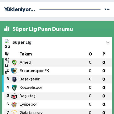
Yükleniyor...
Süper Lig Puan Durumu
Süper Lig
#
Takım
O
P
1
Amed
0
0
2
Erzurumspor FK
0
0
3
Başakşehir
0
0
4
Kocaelispor
0
0
5
Beşiktaş
0
0
6
Eyüpspor
0
0
7
Galatasaray
0
0