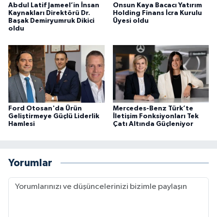
Abdul Latif Jameel’in İnsan
Onsun Kaya Bacacı Yatırım
Kaynakları Direktörü Dr.
Holding Finans İcra Kurulu
Başak Demiryumruk Dikici
Üyesi oldu
oldu
Ford Otosan'da Ürün
Mercedes-Benz Türk’te
Geliştirmeye Güçlü Liderlik
İletişim Fonksiyonları Tek
Hamlesi
Çatı Altında Güçleniyor
Yorumlar