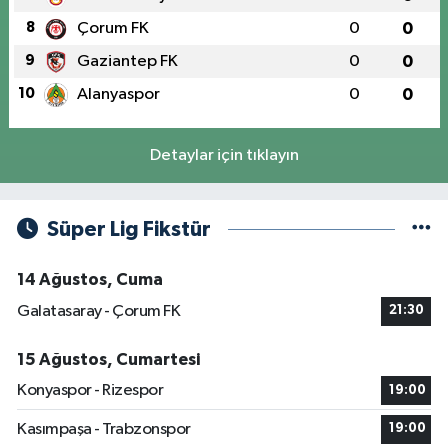
8
Çorum FK
0
0
9
Gaziantep FK
0
0
10
Alanyaspor
0
0
Detaylar için tıklayın
Süper Lig Fikstür
14 Ağustos, Cuma
Galatasaray - Çorum FK
21:30
15 Ağustos, Cumartesi
Konyaspor - Rizespor
19:00
Kasımpaşa - Trabzonspor
19:00