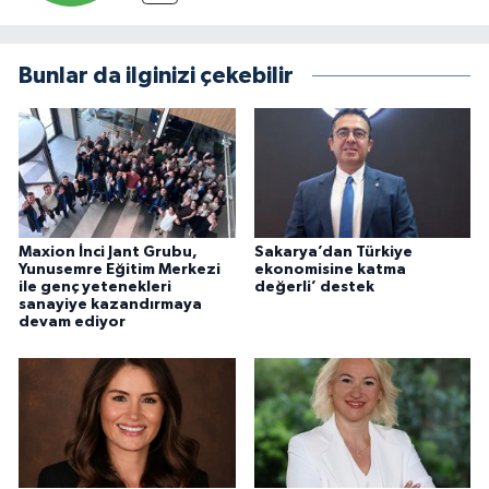
Bunlar da ilginizi çekebilir
Maxion İnci Jant Grubu,
Sakarya’dan Türkiye
Yunusemre Eğitim Merkezi
ekonomisine katma
ile genç yetenekleri
değerli’ destek
sanayiye kazandırmaya
devam ediyor