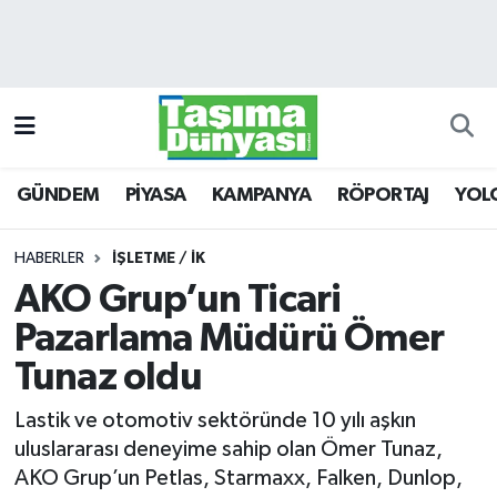
GÜNDEM
Hava Durumu
PİYASA
Trafik Durumu
GÜNDEM
PİYASA
KAMPANYA
RÖPORTAJ
YOL
KAMPANYA
Süper Lig Puan Durumu ve Fikstür
RÖPORTAJ
Tüm Manşetler
HABERLER
İŞLETME / İK
AKO Grup’un Ticari
YOLCU TAŞIMA
Son Dakika Haberleri
Pazarlama Müdürü Ömer
LOJİSTİK
Haber Arşivi
Tunaz oldu
Lastik ve otomotiv sektöründe 10 yılı aşkın
E-GAZETE
uluslararası deneyime sahip olan Ömer Tunaz,
AKO Grup’un Petlas, Starmaxx, Falken, Dunlop,
TAŞITLAR