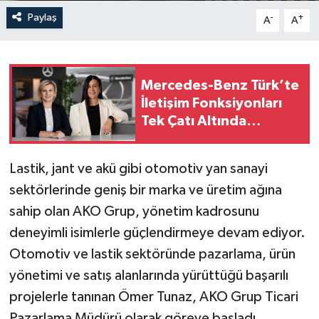
Paylaş
-
+
A
A
Mercedes-Benz Türk’te
İletişim Fonksiyonları
Tek Çatı Altında
Güçleniyor
Lastik, jant ve akü gibi otomotiv yan sanayi
sektörlerinde geniş bir marka ve üretim ağına
sahip olan AKO Grup, yönetim kadrosunu
deneyimli isimlerle güçlendirmeye devam ediyor.
Otomotiv ve lastik sektöründe pazarlama, ürün
yönetimi ve satış alanlarında yürüttüğü başarılı
projelerle tanınan Ömer Tunaz, AKO Grup Ticari
Pazarlama Müdürü olarak göreve başladı.