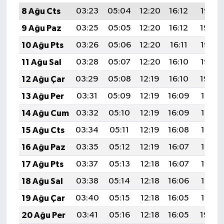
8 Ağu Cts
03:23
05:04
12:20
16:12
19:25
9 Ağu Paz
03:25
05:05
12:20
16:12
19:24
10 Ağu Pts
03:26
05:06
12:20
16:11
19:23
11 Ağu Sal
03:28
05:07
12:20
16:10
19:22
12 Ağu Çar
03:29
05:08
12:19
16:10
19:20
13 Ağu Per
03:31
05:09
12:19
16:09
19:19
14 Ağu Cum
03:32
05:10
12:19
16:09
19:18
15 Ağu Cts
03:34
05:11
12:19
16:08
19:16
16 Ağu Paz
03:35
05:12
12:19
16:07
19:15
17 Ağu Pts
03:37
05:13
12:18
16:07
19:13
18 Ağu Sal
03:38
05:14
12:18
16:06
19:12
19 Ağu Çar
03:40
05:15
12:18
16:05
19:10
20 Ağu Per
03:41
05:16
12:18
16:05
19:09