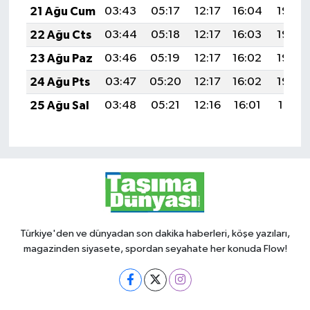
21 Ağu Cum
03:43
05:17
12:17
16:04
19:08
22 Ağu Cts
03:44
05:18
12:17
16:03
19:06
23 Ağu Paz
03:46
05:19
12:17
16:02
19:05
24 Ağu Pts
03:47
05:20
12:17
16:02
19:03
25 Ağu Sal
03:48
05:21
12:16
16:01
19:01
Türkiye'den ve dünyadan son dakika haberleri, köşe yazıları,
magazinden siyasete, spordan seyahate her konuda Flow!