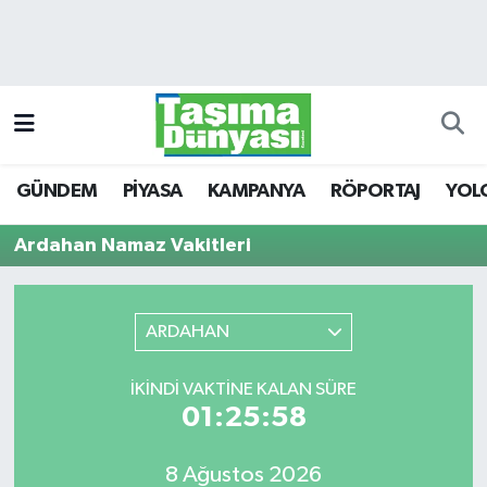
GÜNDEM
Hava Durumu
PİYASA
Trafik Durumu
GÜNDEM
PİYASA
KAMPANYA
RÖPORTAJ
YOL
KAMPANYA
Süper Lig Puan Durumu ve Fikstür
Ardahan Namaz Vakitleri
RÖPORTAJ
Tüm Manşetler
YOLCU TAŞIMA
Son Dakika Haberleri
ARDAHAN
LOJİSTİK
Haber Arşivi
İKINDI VAKTINE KALAN SÜRE
01:25:58
E-GAZETE
TAŞITLAR
8 Ağustos 2026