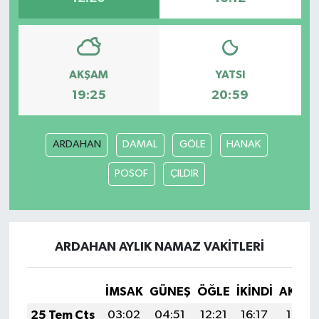
AKŞAM
YATSI
19:25
20:59
ARDAHAN
DAMAL
GÖLE
HANAK
POSOF
ÇILDIR
ARDAHAN AYLIK NAMAZ VAKITLERI
İMSAK
GÜNEŞ
ÖĞLE
İKINDI
AKŞA
25 Tem Cts
03:02
04:51
12:21
16:17
19:41