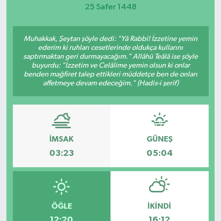
25 Safer 1448
Muhakkak, Şeytan şöyle dedi: "Yâ Rabbi! İzzetine yemin
ederim ki ruhları cesetlerinde oldukça kullarını
saptırmaktan geri durmayacağım." Allâhü Teâlâ ise şöyle
buyurdu: "İzzetim ve Celâlime yemin olsun ki onlar
benden mağfiret talep ettikleri müddetçe ben de onları
affetmeye devam edeceğim." (Hadis-i şerif)
İMSAK
GÜNEŞ
03:23
05:04
ÖĞLE
İKINDI
12:20
16:12