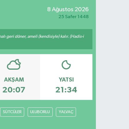
8 Ağustos 2026
25 Safer 1448
malı geri döner, ameli (kendisiyle) kalır. (Hadis-i
AKŞAM
YATSI
20:07
21:34
SÜTCÜLER
ULUBORLU
YALVAÇ