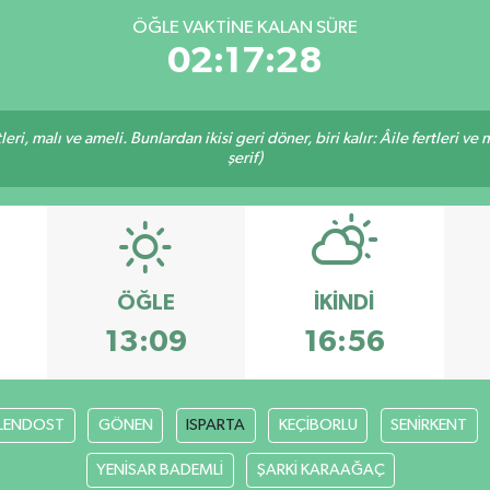
ÖĞLE VAKTINE KALAN SÜRE
02:17:28
ri, malı ve ameli. Bunlardan ikisi geri döner, biri kalır: Âile fertleri ve 
şerif)
ÖĞLE
İKINDI
13:09
16:56
LENDOST
GÖNEN
ISPARTA
KEÇİBORLU
SENİRKENT
YENİSAR BADEMLİ
ŞARKİ KARAAĞAÇ