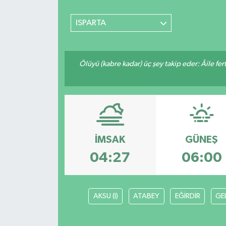
ISPARTA
Ölüyü (kabre kadar) üç şey takip eder: Âile fertle
İMSAK
GÜNEŞ
04:27
06:00
AKSU (I)
ATABEY
EĞİRDİR
GE