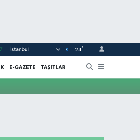
°
İstanbul
7
24
8
İK
E-GAZETE
TAŞITLAR
2
8
3
4