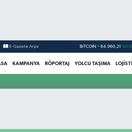
E-Gazete Arşiv
BITCOIN
64.960,21
%0.8
DOLAR
47,7436
%0.1
ASA
KAMPANYA
RÖPORTAJ
YOLCU TAŞIMA
LOJİST
EURO
55,2510
%0.3
STERLİN
64,4811
%0.3
GRAM ALTIN
6660.55
%0.0
BİST100
13.779
%-1