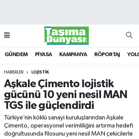
GÜNDEM
Hava Durumu
PİYASA
Trafik Durumu
GÜNDEM
PİYASA
KAMPANYA
RÖPORTAJ
YOL
KAMPANYA
Süper Lig Puan Durumu ve Fikstür
RÖPORTAJ
Tüm Manşetler
HABERLER
LOJİSTİK
Aşkale Çimento lojistik
YOLCU TAŞIMA
Son Dakika Haberleri
gücünü 10 yeni nesil MAN
LOJİSTİK
Haber Arşivi
TGS ile güçlendirdi
Türkiye’nin köklü sanayi kuruluşlarından Aşkale
E-GAZETE
Çimento, operasyonel verimliliğini artırma hedefi
doğrultusunda filosunu yeni nesil MAN çekicilerle
TAŞITLAR