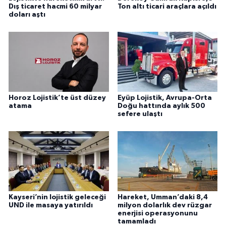
Dış ticaret hacmi 60 milyar
Ton altı ticari araçlara açıldı
doları aştı
Horoz Lojistik’te üst düzey
Eyüp Lojistik, Avrupa-Orta
atama
Doğu hattında aylık 500
sefere ulaştı
Kayseri’nin lojistik geleceği
Hareket, Umman’daki 8,4
UND ile masaya yatırıldı
milyon dolarlık dev rüzgar
enerjisi operasyonunu
tamamladı