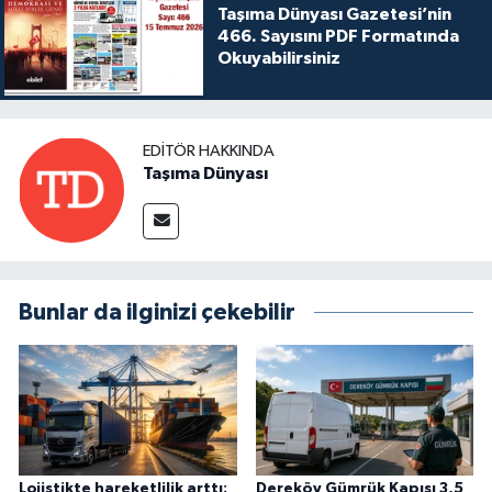
Taşıma Dünyası Gazetesi’nin
466. Sayısını PDF Formatında
Okuyabilirsiniz
EDITÖR HAKKINDA
Taşıma Dünyası
Bunlar da ilginizi çekebilir
Lojistikte hareketlilik arttı:
Dereköy Gümrük Kapısı 3,5