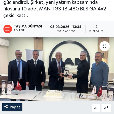
güçlendirdi. Şirket, yeni yatırım kapsamında
filosuna 10 adet MAN TGS 18.480 BLS GA 4x2
çekici kattı.
TAŞIMA DÜNYASI
05.03.2026 - 13:34
2
EDITÖR
YAYINLANMA
PAYLAŞIM
G
Paylaş
-
+
A
A