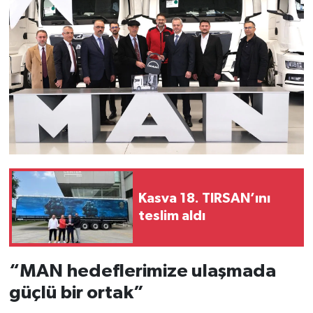
Kasva 18. TIRSAN’ını
teslim aldı
“MAN hedeflerimize ulaşmada
güçlü bir ortak”