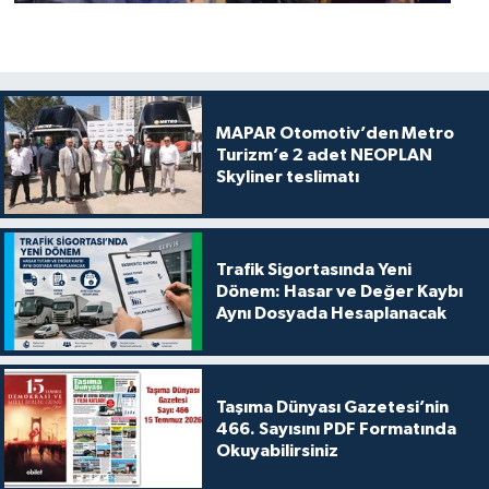
MAPAR Otomotiv’den Metro
Turizm’e 2 adet NEOPLAN
Skyliner teslimatı
Trafik Sigortasında Yeni
Dönem: Hasar ve Değer Kaybı
Aynı Dosyada Hesaplanacak
Taşıma Dünyası Gazetesi’nin
466. Sayısını PDF Formatında
Okuyabilirsiniz