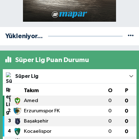
Yükleniyor...
Süper Lig Puan Durumu
Süper Lig
#
Takım
O
P
1
Amed
0
0
2
Erzurumspor FK
0
0
3
Başakşehir
0
0
4
Kocaelispor
0
0