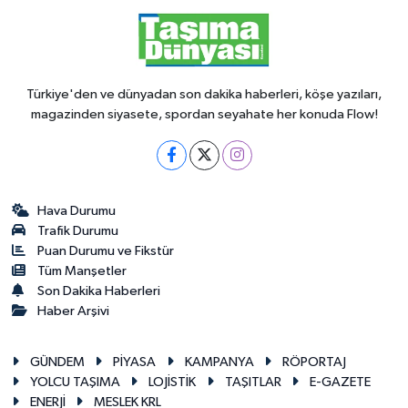
Türkiye'den ve dünyadan son dakika haberleri, köşe yazıları,
magazinden siyasete, spordan seyahate her konuda Flow!
Hava Durumu
Trafik Durumu
Puan Durumu ve Fikstür
Tüm Manşetler
Son Dakika Haberleri
Haber Arşivi
GÜNDEM
PİYASA
KAMPANYA
RÖPORTAJ
YOLCU TAŞIMA
LOJİSTİK
TAŞITLAR
E-GAZETE
ENERJİ
MESLEK KRL