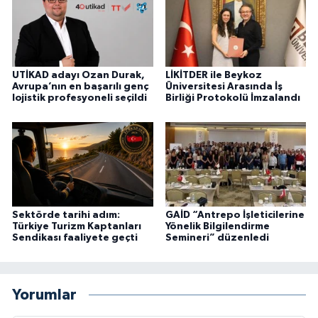
UTİKAD adayı Ozan Durak,
LİKİTDER ile Beykoz
Avrupa’nın en başarılı genç
Üniversitesi Arasında İş
lojistik profesyoneli seçildi
Birliği Protokolü İmzalandı
Sektörde tarihi adım:
GAİD “Antrepo İşleticilerine
Türkiye Turizm Kaptanları
Yönelik Bilgilendirme
Sendikası faaliyete geçti
Semineri” düzenledi
Yorumlar