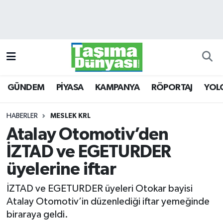
GÜNDEM
Hava Durumu
PİYASA
Trafik Durumu
GÜNDEM
PİYASA
KAMPANYA
RÖPORTAJ
YOL
KAMPANYA
Süper Lig Puan Durumu ve Fikstür
RÖPORTAJ
Tüm Manşetler
HABERLER
MESLEK KRL
Atalay Otomotiv’den
YOLCU TAŞIMA
Son Dakika Haberleri
İZTAD ve EGETURDER
LOJİSTİK
Haber Arşivi
üyelerine iftar
İZTAD ve EGETURDER üyeleri Otokar bayisi
E-GAZETE
Atalay Otomotiv’in düzenlediği iftar yemeğinde
biraraya geldi.
TAŞITLAR