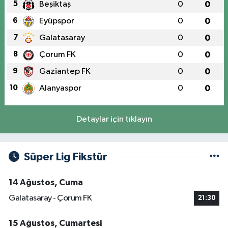
5
Beşiktaş
0
0
6
Eyüpspor
0
0
7
Galatasaray
0
0
8
Çorum FK
0
0
9
Gaziantep FK
0
0
10
Alanyaspor
0
0
Detaylar için tıklayın
Süper Lig Fikstür
14 Ağustos, Cuma
Galatasaray - Çorum FK
21:30
15 Ağustos, Cumartesi