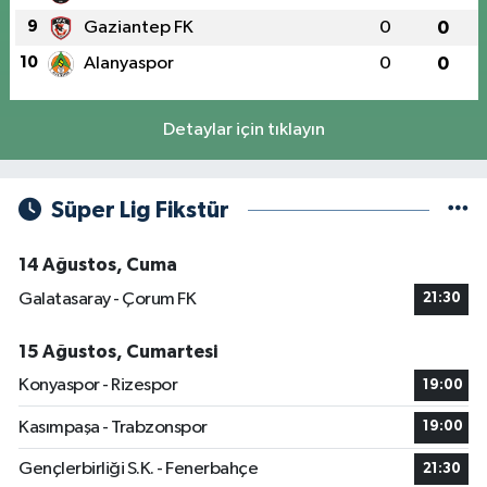
9
Gaziantep FK
0
0
10
Alanyaspor
0
0
Detaylar için tıklayın
Süper Lig Fikstür
14 Ağustos, Cuma
Galatasaray - Çorum FK
21:30
15 Ağustos, Cumartesi
Konyaspor - Rizespor
19:00
Kasımpaşa - Trabzonspor
19:00
Gençlerbirliği S.K. - Fenerbahçe
21:30