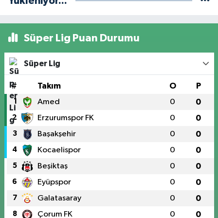
Yükleniyor...
Süper Lig Puan Durumu
Süper Lig
#
Takım
O
P
1
Amed
0
0
2
Erzurumspor FK
0
0
3
Başakşehir
0
0
4
Kocaelispor
0
0
5
Beşiktaş
0
0
6
Eyüpspor
0
0
7
Galatasaray
0
0
8
Çorum FK
0
0