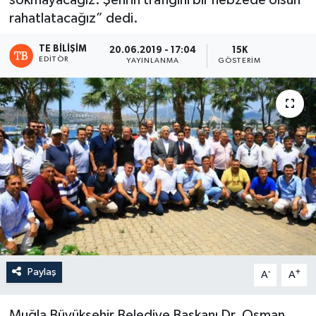
sokmayacağız. Şehrin trafiğini bir nebzede olsun
rahatlatacağız” dedi.
TE BILIŞIM
20.06.2019 - 17:04
15K
EDITÖR
YAYINLANMA
GÖSTERIM
Paylaş
-
+
A
A
Muğla Büyükşehir Belediye Başkanı Dr. Osman