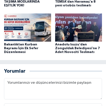
TAŞIMA MODLARINDA
TEMSA’dan Havamaş’a 8
EŞİTLİK YOK!
yeni otobüs teslimatı
Bakanlıktan Kurban
Anadolu Isuzu’dan
Bayramı İçin Ek Sefer
Zonguldak Belediyesi’ne 7
Düzenlemesi
Adet Novociti Teslimatı
Yorumlar