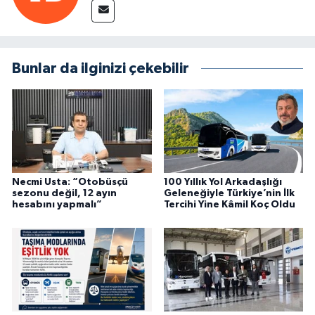
Bunlar da ilginizi çekebilir
Necmi Usta: “Otobüsçü
100 Yıllık Yol Arkadaşlığı
sezonu değil, 12 ayın
Geleneğiyle Türkiye’nin İlk
hesabını yapmalı”
Tercihi Yine Kâmil Koç Oldu