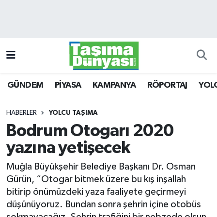
GÜNDEM
Hava Durumu
PİYASA
Trafik Durumu
GÜNDEM
PİYASA
KAMPANYA
RÖPORTAJ
YOL
KAMPANYA
Süper Lig Puan Durumu ve Fikstür
RÖPORTAJ
Tüm Manşetler
HABERLER
YOLCU TAŞIMA
Bodrum Otogarı 2020
YOLCU TAŞIMA
Son Dakika Haberleri
yazına yetişecek
LOJİSTİK
Haber Arşivi
Muğla Büyükşehir Belediye Başkanı Dr. Osman
Gürün, “Otogar bitmek üzere bu kış inşallah
E-GAZETE
bitirip önümüzdeki yaza faaliyete geçirmeyi
düşünüyoruz. Bundan sonra şehrin içine otobüs
TAŞITLAR