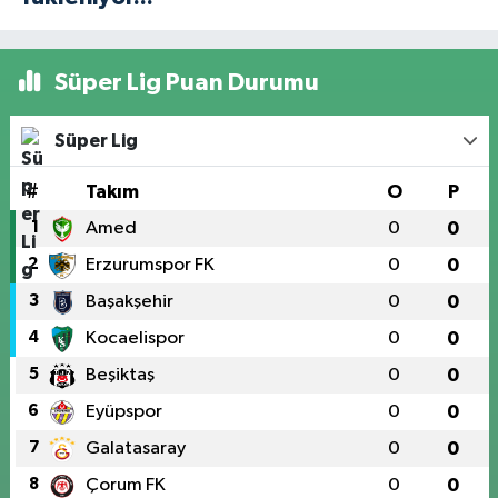
Süper Lig Puan Durumu
Süper Lig
#
Takım
O
P
1
Amed
0
0
2
Erzurumspor FK
0
0
3
Başakşehir
0
0
4
Kocaelispor
0
0
5
Beşiktaş
0
0
6
Eyüpspor
0
0
7
Galatasaray
0
0
8
Çorum FK
0
0