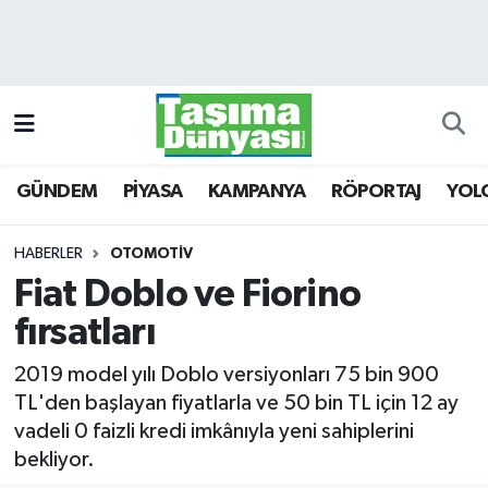
GÜNDEM
Hava Durumu
PİYASA
Trafik Durumu
GÜNDEM
PİYASA
KAMPANYA
RÖPORTAJ
YOL
KAMPANYA
Süper Lig Puan Durumu ve Fikstür
RÖPORTAJ
Tüm Manşetler
HABERLER
OTOMOTİV
Fiat Doblo ve Fiorino
YOLCU TAŞIMA
Son Dakika Haberleri
fırsatları
LOJİSTİK
Haber Arşivi
2019 model yılı Doblo versiyonları 75 bin 900
TL'den başlayan fiyatlarla ve 50 bin TL için 12 ay
E-GAZETE
vadeli 0 faizli kredi imkânıyla yeni sahiplerini
bekliyor.
TAŞITLAR