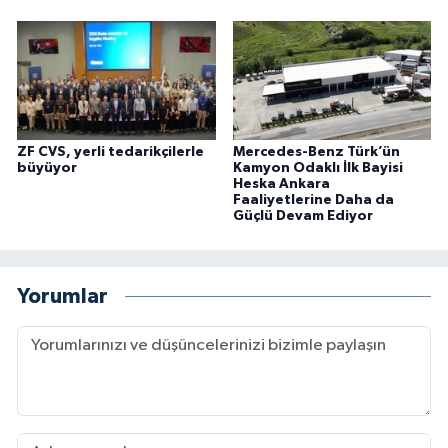
ZF CVS, yerli tedarikçilerle
Mercedes-Benz Türk’ün
büyüyor
Kamyon Odaklı İlk Bayisi
Heska Ankara
Faaliyetlerine Daha da
Güçlü Devam Ediyor
Yorumlar