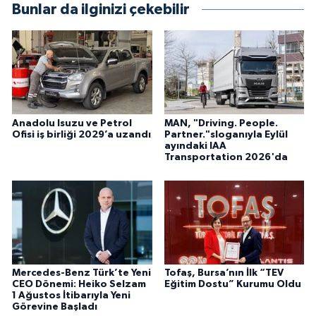
Bunlar da ilginizi çekebilir
Anadolu Isuzu ve Petrol
MAN, "Driving. People.
Ofisi iş birliği 2029’a uzandı
Partner."sloganıyla Eylül
ayındaki IAA
Transportation 2026'da
Mercedes-Benz Türk’te Yeni
Tofaş, Bursa’nın İlk “TEV
CEO Dönemi: Heiko Selzam
Eğitim Dostu” Kurumu Oldu
1 Ağustos İtibarıyla Yeni
Görevine Başladı