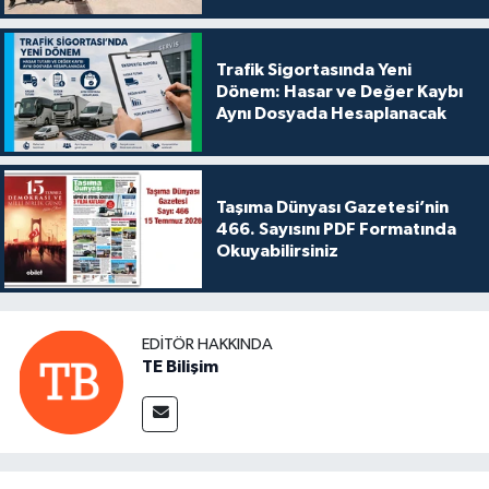
Trafik Sigortasında Yeni
Dönem: Hasar ve Değer Kaybı
Aynı Dosyada Hesaplanacak
Taşıma Dünyası Gazetesi’nin
466. Sayısını PDF Formatında
Okuyabilirsiniz
EDITÖR HAKKINDA
TE Bilişim