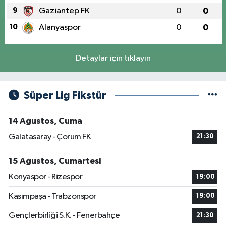
9
Gaziantep FK
0
0
10
Alanyaspor
0
0
Detaylar için tıklayın
Süper Lig Fikstür
14 Ağustos, Cuma
Galatasaray - Çorum FK
21:30
15 Ağustos, Cumartesi
Konyaspor - Rizespor
19:00
Kasımpaşa - Trabzonspor
19:00
Gençlerbirliği S.K. - Fenerbahçe
21:30