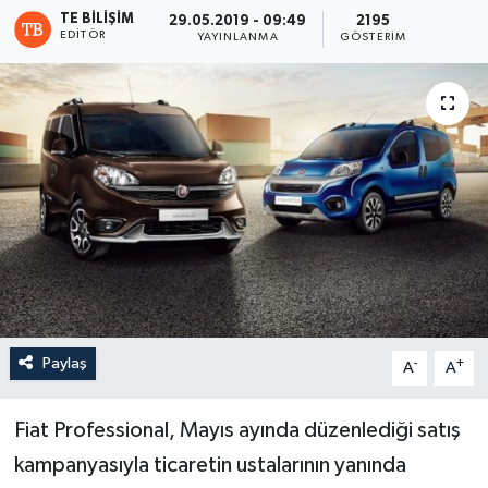
TE BILIŞIM
29.05.2019 - 09:49
2195
EDITÖR
YAYINLANMA
GÖSTERIM
Paylaş
-
+
A
A
Fiat Professional, Mayıs ayında düzenlediği satış
kampanyasıyla ticaretin ustalarının yanında