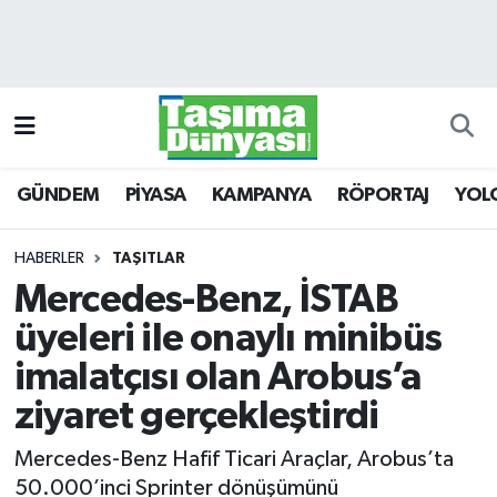
GÜNDEM
Hava Durumu
PİYASA
Trafik Durumu
GÜNDEM
PİYASA
KAMPANYA
RÖPORTAJ
YOL
KAMPANYA
Süper Lig Puan Durumu ve Fikstür
RÖPORTAJ
Tüm Manşetler
HABERLER
TAŞITLAR
Mercedes-Benz, İSTAB
YOLCU TAŞIMA
Son Dakika Haberleri
üyeleri ile onaylı minibüs
LOJİSTİK
Haber Arşivi
imalatçısı olan Arobus’a
ziyaret gerçekleştirdi
E-GAZETE
Mercedes-Benz Hafif Ticari Araçlar, Arobus’ta
TAŞITLAR
50.000’inci Sprinter dönüşümünü