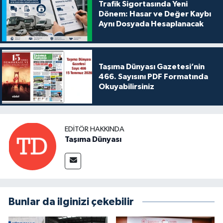
Trafik Sigortasında Yeni
Dönem: Hasar ve Değer Kaybı
Aynı Dosyada Hesaplanacak
Taşıma Dünyası Gazetesi’nin
466. Sayısını PDF Formatında
Okuyabilirsiniz
EDITÖR HAKKINDA
Taşıma Dünyası
Bunlar da ilginizi çekebilir