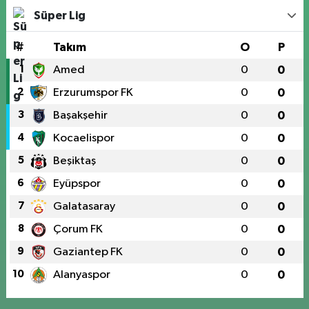
Süper Lig
#
Takım
O
P
1
Amed
0
0
2
Erzurumspor FK
0
0
3
Başakşehir
0
0
4
Kocaelispor
0
0
5
Beşiktaş
0
0
6
Eyüpspor
0
0
7
Galatasaray
0
0
8
Çorum FK
0
0
9
Gaziantep FK
0
0
10
Alanyaspor
0
0