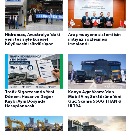
Hidromas, Avustralya'daki
Araç muayene sistemi için
yeni tesisiyle küresel
imtiyaz sözleşmesi
büyümesini sürdürüyor
imzalandı
Trafik Sigortasında Yeni
Konya Ağır Vasıta’dan
Dönem: Hasar ve Değer
Mobil Vinç Sektörüne Yeni
Kaybı Aynı Dosyada
Güç: Scania 560G TITAN &
Hesaplanacak
ULTRA