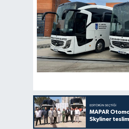
EDITÖRÜN SEÇTIĞI
MAPAR Otomot
Skyliner teslim