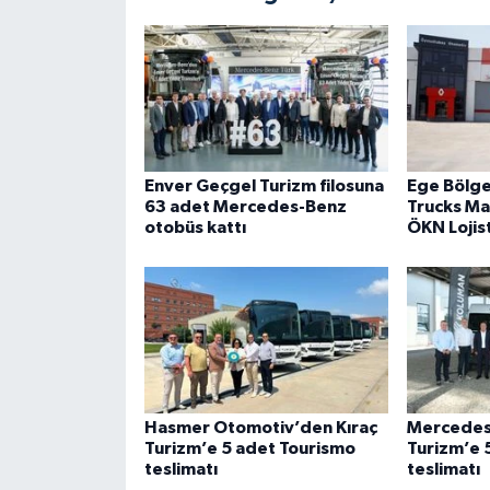
Enver Geçgel Turizm filosuna
Ege Bölges
63 adet Mercedes-Benz
Trucks Ma
otobüs kattı
ÖKN Lojist
Hasmer Otomotiv’den Kıraç
Mercedes
Turizm’e 5 adet Tourismo
Turizm’e 
teslimatı
teslimatı