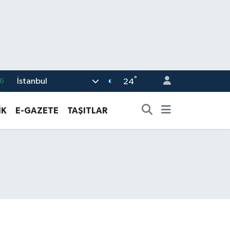
°
İstanbul
0
24
8
İK
E-GAZETE
TAŞITLAR
0
2
0
6