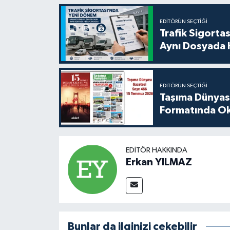
EDITÖRÜN SEÇTIĞI
Trafik Sigorta
Aynı Dosyada 
EDITÖRÜN SEÇTIĞI
Taşıma Dünyası
Formatında Oku
EDITÖR HAKKINDA
Erkan YILMAZ
Bunlar da ilginizi çekebilir