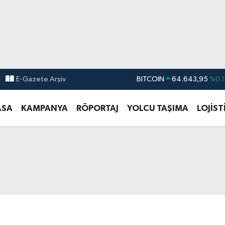
E-Gazete Arşiv
DOLAR
47,6704
%
EURO
55,0406
%-0.0
ASA
KAMPANYA
RÖPORTAJ
YOLCU TAŞIMA
LOJİST
STERLİN
64,2143
%
GRAM ALTIN
6500.87
%0.1
BİST100
13.799
%7
BITCOIN
64.643,95
%0.1