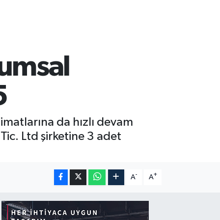
umsal
5
imatlarına da hızlı devam
Tic. Ltd şirketine 3 adet
-
+
A
A