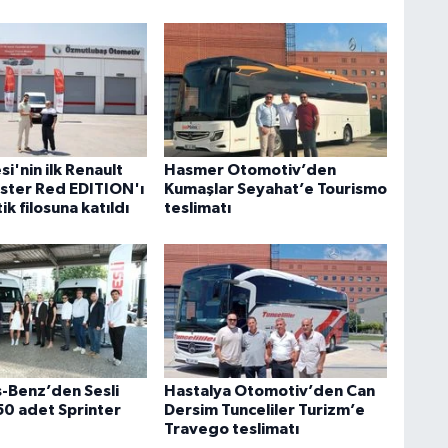
i'nin ilk Renault
Hasmer Otomotiv’den
ster Red EDITION'ı
Kumaşlar Seyahat’e Tourismo
ik filosuna katıldı
teslimatı
-Benz’den Sesli
Hastalya Otomotiv’den Can
50 adet Sprinter
Dersim Tunceliler Turizm’e
Travego teslimatı