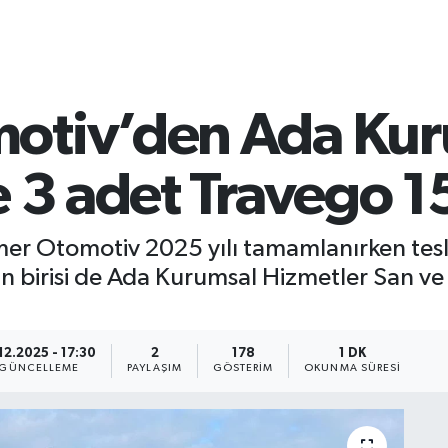
otiv’den Ada Kur
e 3 adet Travego 1
er Otomotiv 2025 yılı tamamlanırken tesl
an birisi de Ada Kurumsal Hizmetler San ve 
.12.2025 - 17:30
2
178
1 DK
GÜNCELLEME
PAYLAŞIM
GÖSTERIM
OKUNMA SÜRESI