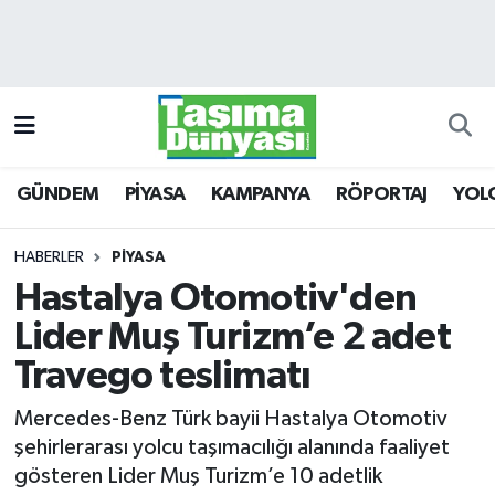
GÜNDEM
Hava Durumu
PİYASA
Trafik Durumu
GÜNDEM
PİYASA
KAMPANYA
RÖPORTAJ
YOL
KAMPANYA
Süper Lig Puan Durumu ve Fikstür
RÖPORTAJ
Tüm Manşetler
HABERLER
PİYASA
Hastalya Otomotiv'den
YOLCU TAŞIMA
Son Dakika Haberleri
Lider Muş Turizm’e 2 adet
LOJİSTİK
Haber Arşivi
Travego teslimatı
Mercedes-Benz Türk bayii Hastalya Otomotiv
E-GAZETE
şehirlerarası yolcu taşımacılığı alanında faaliyet
gösteren Lider Muş Turizm’e 10 adetlik
TAŞITLAR