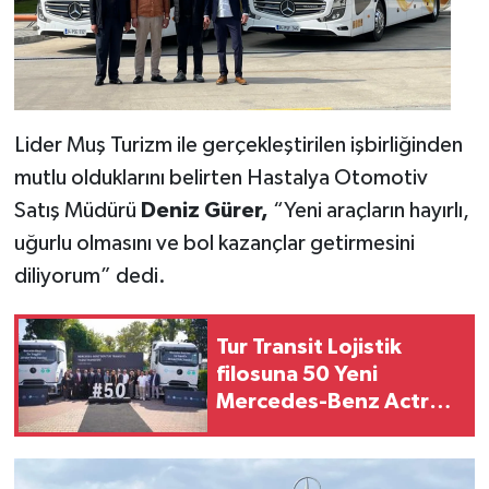
Lider Muş Turizm ile gerçekleştirilen işbirliğinden
mutlu olduklarını belirten Hastalya Otomotiv
Satış Müdürü
Deniz Gürer,
“Yeni araçların hayırlı,
uğurlu olmasını ve bol kazançlar getirmesini
diliyorum” dedi.
Tur Transit Lojistik
filosuna 50 Yeni
Mercedes-Benz Actros
L 1848 LS kattı