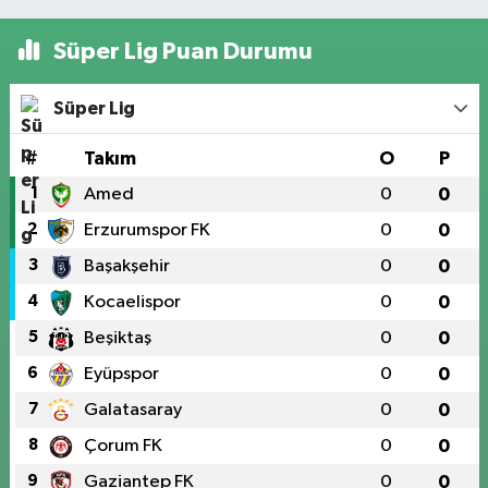
Süper Lig Puan Durumu
Süper Lig
#
Takım
O
P
1
Amed
0
0
2
Erzurumspor FK
0
0
3
Başakşehir
0
0
4
Kocaelispor
0
0
5
Beşiktaş
0
0
6
Eyüpspor
0
0
7
Galatasaray
0
0
8
Çorum FK
0
0
9
Gaziantep FK
0
0