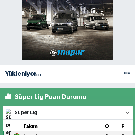
Yükleniyor...
Süper Lig Puan Durumu
Süper Lig
#
Takım
O
P