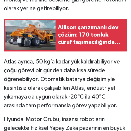
olarak yerine getirebiliyor.
Allison şanzımanlı dev
çözüm: 170 tonluk
cüruf taşımacılığında
kesintisiz güç
Atlas ayrıca, 50 kg’a kadar yük kaldırabiliyor ve
çoğu görevi bir günden daha kısa sürede
öğrenebiliyor. Otomatik batarya değişimiyle
kesintisiz olarak çalışabilen Atlas, endüstriyel
yıkamaya da uygun olarak -20°C ila 40°C
arasında tam performansla görev yapabiliyor.
Hyundai Motor Grubu, insansı robotların
gelecekte Fiziksel Yapay Zeka pazarının en büyük