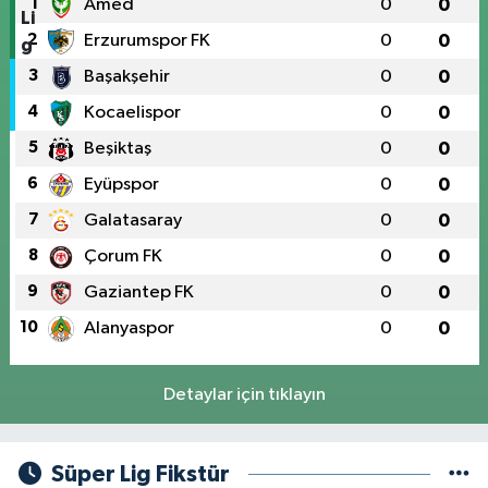
1
Amed
0
0
2
Erzurumspor FK
0
0
3
Başakşehir
0
0
4
Kocaelispor
0
0
5
Beşiktaş
0
0
6
Eyüpspor
0
0
7
Galatasaray
0
0
8
Çorum FK
0
0
9
Gaziantep FK
0
0
10
Alanyaspor
0
0
Detaylar için tıklayın
Süper Lig Fikstür