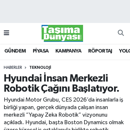
GÜNDEM
Hava Durumu
PİYASA
Trafik Durumu
GÜNDEM
PİYASA
KAMPANYA
RÖPORTAJ
YOL
KAMPANYA
Süper Lig Puan Durumu ve Fikstür
RÖPORTAJ
Tüm Manşetler
HABERLER
TEKNOLOJİ
Hyundai İnsan Merkezli
YOLCU TAŞIMA
Son Dakika Haberleri
Robotik Çağını Başlatıyor.
LOJİSTİK
Haber Arşivi
Hyundai Motor Grubu, CES 2026’da insanlarla iş
birliği yapan, gerçek dünyada çalışan insan
E-GAZETE
merkezli “Yapay Zeka Robotik” vizyonunu
açıkladı. Hyundai, başta Boston Dynamics olmak
TAŞITLAR