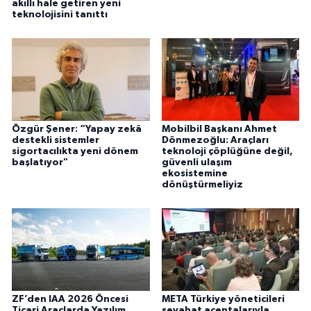
akıllı hale getiren yeni
teknolojisini tanıttı
Özgür Şener: “Yapay zekâ
Mobilbil Başkanı Ahmet
destekli sistemler
Dönmezoğlu: Araçları
sigortacılıkta yeni dönem
teknoloji çöplüğüne değil,
başlatıyor"
güvenli ulaşım
ekosistemine
dönüştürmeliyiz
ZF’den IAA 2026 Öncesi
META Türkiye yöneticileri
Ticari Araçlarda Yazılım
seyahat acentalarıyla