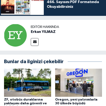
466. Sayısını PDF Formatında
Okuyabilirsiniz
EDITÖR HAKKINDA
Erkan YILMAZ
Bunlar da ilginizi çekebilir
ZF, otobüs duraklarına
Oregon, yeni yatırımlarla
yaklaşımı daha güvenli ve
30 ülkede büyüdü