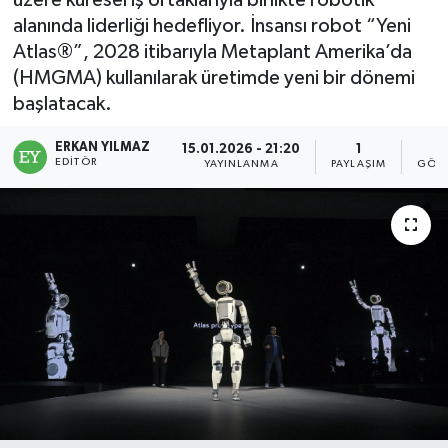
üzere küresel iş ortaklarıyla birlikte robotik
alanında liderliği hedefliyor. İnsansı robot “Yeni
Atlas®”, 2028 itibarıyla Metaplant Amerika’da
(HMGMA) kullanılarak üretimde yeni bir dönemi
başlatacak.
ERKAN YILMAZ
15.01.2026 - 21:20
1
EDITÖR
YAYINLANMA
PAYLAŞIM
GÖST