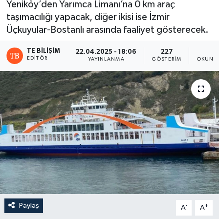
Yeniköy’den Yarımca Limanı’na 0 km araç
taşımacılığı yapacak, diğer ikisi ise İzmir
Üçkuyular-Bostanlı arasında faaliyet gösterecek.
TE BILIŞIM
22.04.2025 - 18:06
227
3
EDITÖR
YAYINLANMA
GÖSTERIM
OKUNMA
Paylaş
-
+
A
A