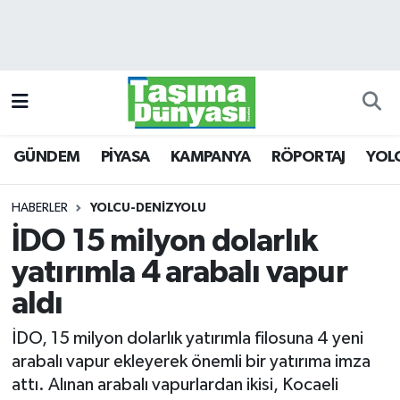
GÜNDEM
Hava Durumu
PİYASA
Trafik Durumu
GÜNDEM
PİYASA
KAMPANYA
RÖPORTAJ
YOL
KAMPANYA
Süper Lig Puan Durumu ve Fikstür
RÖPORTAJ
Tüm Manşetler
HABERLER
YOLCU-DENİZYOLU
İDO 15 milyon dolarlık
YOLCU TAŞIMA
Son Dakika Haberleri
yatırımla 4 arabalı vapur
LOJİSTİK
Haber Arşivi
aldı
İDO, 15 milyon dolarlık yatırımla filosuna 4 yeni
E-GAZETE
arabalı vapur ekleyerek önemli bir yatırıma imza
attı. Alınan arabalı vapurlardan ikisi, Kocaeli
TAŞITLAR