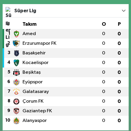
Süper Lig
#
Takım
O
P
1
Amed
0
0
2
Erzurumspor FK
0
0
3
Başakşehir
0
0
4
Kocaelispor
0
0
5
Beşiktaş
0
0
6
Eyüpspor
0
0
7
Galatasaray
0
0
8
Çorum FK
0
0
9
Gaziantep FK
0
0
10
Alanyaspor
0
0