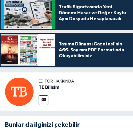
Trafik Sigortasında Yeni
Dönem: Hasar ve Değer Kaybı
Aynı Dosyada Hesaplanacak
Taşıma Dünyası Gazetesi’nin
466. Sayısını PDF Formatında
Okuyabilirsiniz
EDITÖR HAKKINDA
TE Bilişim
Bunlar da ilginizi çekebilir