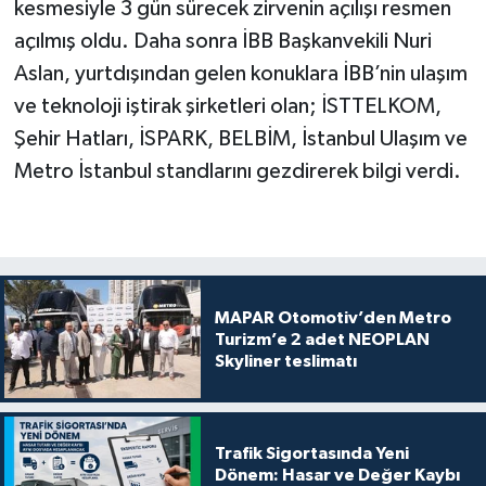
kesmesiyle 3 gün sürecek zirvenin açılışı resmen
açılmış oldu. Daha sonra İBB Başkanvekili Nuri
Aslan, yurtdışından gelen konuklara İBB’nin ulaşım
ve teknoloji iştirak şirketleri olan; İSTTELKOM,
Şehir Hatları, İSPARK, BELBİM, İstanbul Ulaşım ve
Metro İstanbul standlarını gezdirerek bilgi verdi.
MAPAR Otomotiv’den Metro
Turizm’e 2 adet NEOPLAN
Skyliner teslimatı
Trafik Sigortasında Yeni
Dönem: Hasar ve Değer Kaybı