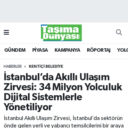
GÜNDEM
Hava Durumu
PİYASA
Trafik Durumu
GÜNDEM
PİYASA
KAMPANYA
RÖPORTAJ
YOL
KAMPANYA
Süper Lig Puan Durumu ve Fikstür
RÖPORTAJ
Tüm Manşetler
HABERLER
KENTİÇİ BELEDİYE
İstanbul’da Akıllı Ulaşım
YOLCU TAŞIMA
Son Dakika Haberleri
Zirvesi: 34 Milyon Yolculuk
LOJİSTİK
Haber Arşivi
Dijital Sistemlerle
Yönetiliyor
E-GAZETE
İstanbul Akıllı Ulaşım Zirvesi, İstanbul’da sektörün
TAŞITLAR
önde gelen yerli ve yabancı temsilcilerini bir araya