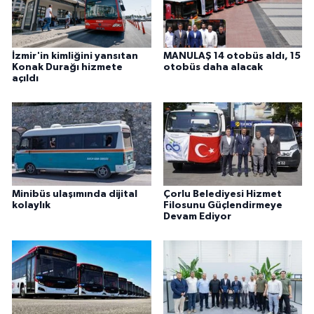
İzmir'in kimliğini yansıtan
MANULAŞ 14 otobüs aldı, 15
Konak Durağı hizmete
otobüs daha alacak
açıldı
Minibüs ulaşımında dijital
Çorlu Belediyesi Hizmet
kolaylık
Filosunu Güçlendirmeye
Devam Ediyor