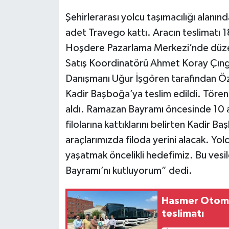
Şehirlerarası yolcu taşımacılığı alanı
adet Travego kattı. Aracın teslimatı
Hoşdere Pazarlama Merkezi’nde düze
Satış Koordinatörü Ahmet Koray Çıngı
Danışmanı Uğur İşgören tarafından Öz
Kadir Başboğa’ya teslim edildi. Töre
aldı. Ramazan Bayramı öncesinde 10 ade
filolarına kattıklarını belirten Kadir
araçlarımızda filoda yerini alacak. Yol
yaşatmak öncelikli hedefimiz. Bu ves
Bayramı’nı kutluyorum” dedi.
Hasmer Otomot
teslimatı