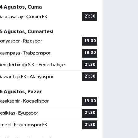
4 Ağustos, Cuma
alatasaray - Çorum FK
21:30
5 Ağustos, Cumartesi
onyaspor - Rizespor
19:00
asımpaşa - Trabzonspor
19:00
ençlerbirliği S.K. - Fenerbahçe
21:30
aziantep FK - Alanyaspor
21:30
6 Ağustos, Pazar
aşakşehir - Kocaelispor
19:00
eşiktaş - Eyüpspor
21:30
med - Erzurumspor FK
21:30