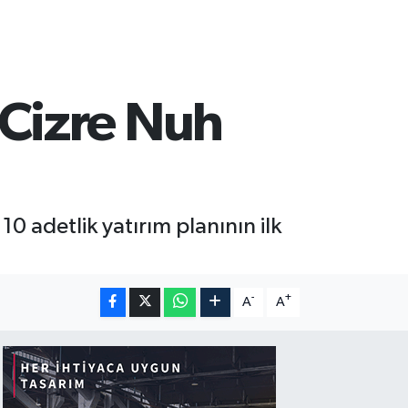
Cizre Nuh
 adetlik yatırım planının ilk
-
+
A
A