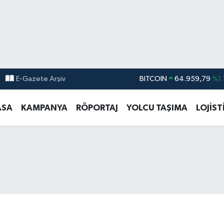
E-Gazete Arşiv
DOLAR
47,7436
%0.
EURO
55,2510
%0.
ASA
KAMPANYA
RÖPORTAJ
YOLCU TAŞIMA
LOJİST
STERLİN
64,4811
%0.
GRAM ALTIN
6660.55
%0.
BİST100
13.779
%-
BITCOIN
64.959,79
%1.