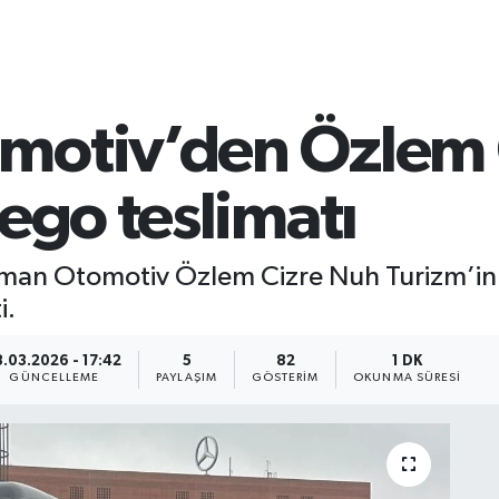
motiv’den Özlem 
ego teslimatı
an Otomotiv Özlem Cizre Nuh Turizm’in 10
i.
8.03.2026 - 17:42
5
82
1 DK
GÜNCELLEME
PAYLAŞIM
GÖSTERIM
OKUNMA SÜRESI