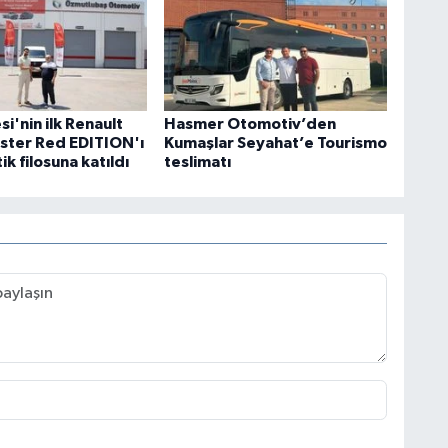
i'nin ilk Renault
Hasmer Otomotiv’den
ster Red EDITION'ı
Kumaşlar Seyahat’e Tourismo
ik filosuna katıldı
teslimatı