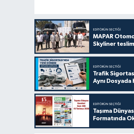
EDITÖRÜN SEÇTIĞI
MAPAR Otomot
Skyliner teslim
EDITÖRÜN SEÇTIĞI
Trafik Sigorta
Aynı Dosyada 
EDITÖRÜN SEÇTIĞI
Taşıma Dünyası
Formatında Oku