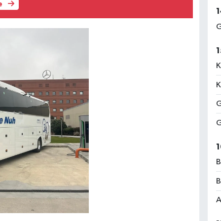
e
1
G
1
K
K
G
G
1
B
B
A