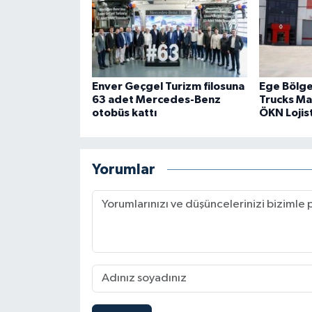
Enver Geçgel Turizm filosuna
Ege Bölges
63 adet Mercedes-Benz
Trucks Ma
otobüs kattı
ÖKN Lojist
Yorumlar