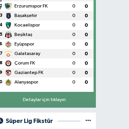
2
Erzurumspor FK
0
0
3
Başakşehir
0
0
4
Kocaelispor
0
0
5
Beşiktaş
0
0
6
Eyüpspor
0
0
7
Galatasaray
0
0
8
Çorum FK
0
0
9
Gaziantep FK
0
0
0
Alanyaspor
0
0
Detaylar için tıklayın
Süper Lig Fikstür