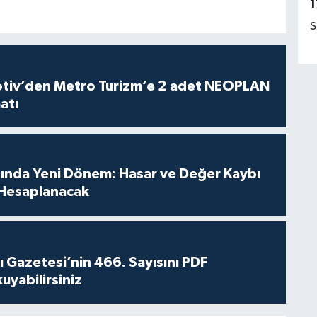
1
S
iv’den Metro Turizm’e 2 adet NEOPLAN
atı
sında Yeni Dönem: Hasar ve Değer Kaybı
Hesaplanacak
 Gazetesi’nin 466. Sayısını PDF
yabilirsiniz