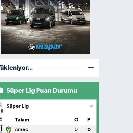
ükleniyor...
Süper Lig Puan Durumu
Süper Lig
#
Takım
O
P
1
Amed
0
0