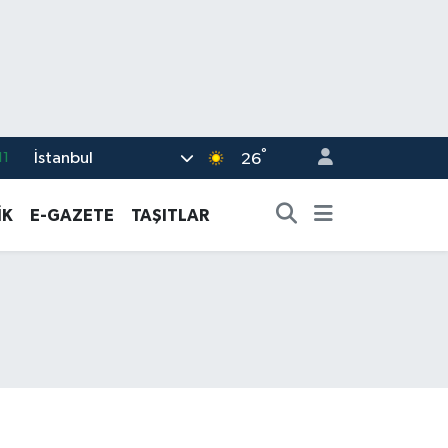
°
İstanbul
18
26
32
İK
E-GAZETE
TAŞITLAR
38
03
14
11