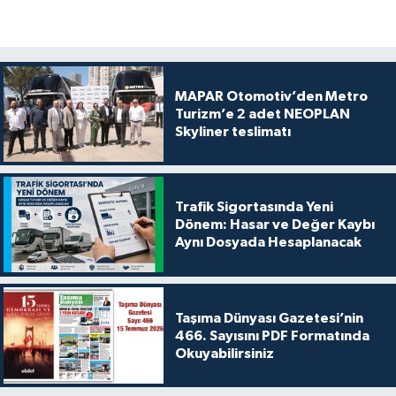
MAPAR Otomotiv’den Metro
Turizm’e 2 adet NEOPLAN
Skyliner teslimatı
Trafik Sigortasında Yeni
Dönem: Hasar ve Değer Kaybı
Aynı Dosyada Hesaplanacak
Taşıma Dünyası Gazetesi’nin
466. Sayısını PDF Formatında
Okuyabilirsiniz