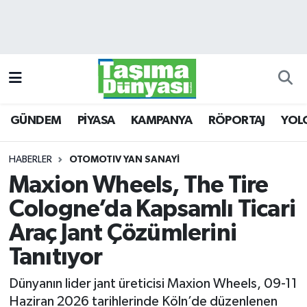
GÜNDEM
Hava Durumu
PİYASA
Trafik Durumu
GÜNDEM
PİYASA
KAMPANYA
RÖPORTAJ
YOL
KAMPANYA
Süper Lig Puan Durumu ve Fikstür
RÖPORTAJ
Tüm Manşetler
HABERLER
OTOMOTIV YAN SANAYİ
Maxion Wheels, The Tire
YOLCU TAŞIMA
Son Dakika Haberleri
Cologne’da Kapsamlı Ticari
LOJİSTİK
Haber Arşivi
Araç Jant Çözümlerini
Tanıtıyor
E-GAZETE
Dünyanın lider jant üreticisi Maxion Wheels, 09-11
TAŞITLAR
Haziran 2026 tarihlerinde Köln’de düzenlenen