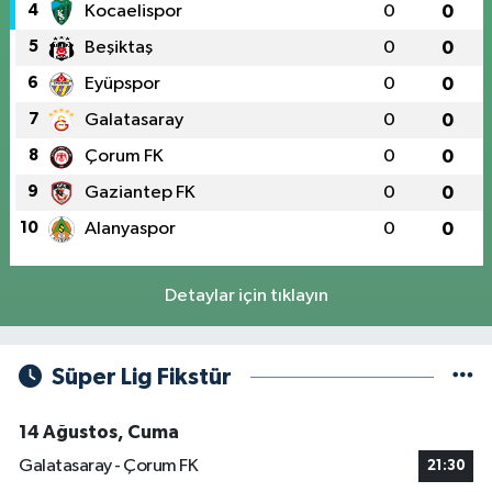
4
Kocaelispor
0
0
5
Beşiktaş
0
0
6
Eyüpspor
0
0
7
Galatasaray
0
0
8
Çorum FK
0
0
9
Gaziantep FK
0
0
10
Alanyaspor
0
0
Detaylar için tıklayın
Süper Lig Fikstür
14 Ağustos, Cuma
Galatasaray - Çorum FK
21:30