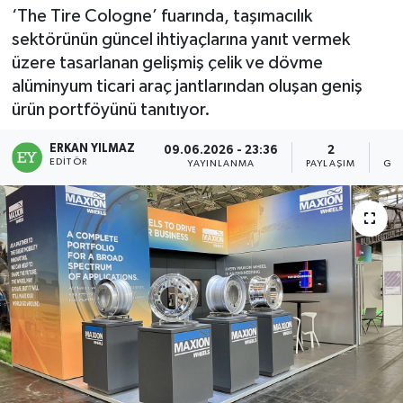
‘The Tire Cologne’ fuarında, taşımacılık
sektörünün güncel ihtiyaçlarına yanıt vermek
üzere tasarlanan gelişmiş çelik ve dövme
alüminyum ticari araç jantlarından oluşan geniş
ürün portföyünü tanıtıyor.
ERKAN YILMAZ
09.06.2026 - 23:36
2
EDITÖR
YAYINLANMA
PAYLAŞIM
GÖ