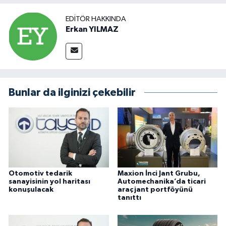
EDITÖR HAKKINDA
Erkan YILMAZ
Bunlar da ilginizi çekebilir
Otomotiv tedarik
Maxion İnci Jant Grubu,
sanayisinin yol haritası
Automechanika’da ticari
konuşulacak
araç jant portföyünü
tanıttı