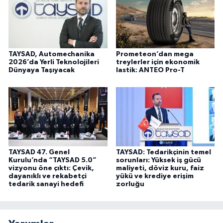
TAYSAD, Automechanika
Prometeon’dan mega
2026’da Yerli Teknolojileri
treylerler için ekonomik
Dünyaya Taşıyacak
lastik: ANTEO Pro-T
TAYSAD 47. Genel
TAYSAD: Tedarikçinin temel
Kurulu’nda “TAYSAD 5.0”
sorunları: Yüksek iş gücü
vizyonu öne çıktı: Çevik,
maliyeti, döviz kuru, faiz
dayanıklı ve rekabetçi
yükü ve krediye erişim
tedarik sanayi hedefi
zorluğu