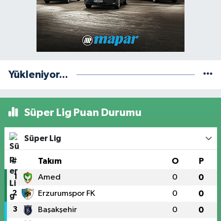
Yükleniyor...
Süper Lig Puan Durumu
Süper Lig
#
Takım
O
P
1
Amed
0
0
2
Erzurumspor FK
0
0
3
Başakşehir
0
0