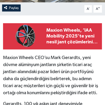
Paylaş
-
+
A
A
Maxion Wheels, ‘IAA
Mobility 2025’te yeni
nesil jant çözümlerini
tanıttı
Maxion Wheels CEO’su Mark Gerardts, yeni
dövme alüminyum jantların şirketin ticari araç
jantları alanındaki pazar lideri ürün portföyünü
daha da güçlendirdiğini belirterek, bu adımın
ticari araç müşterileri için güçlü ve güvenilir bir iş
ortağı olma konumlarını pekiştirdiğini ifade etti.
Gerardts, 100 yılı aşkın jant deneyimiyle