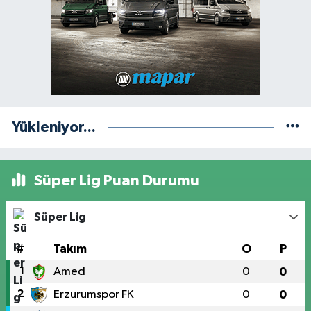
Yükleniyor...
Süper Lig Puan Durumu
Süper Lig
#
Takım
O
P
1
Amed
0
0
2
Erzurumspor FK
0
0