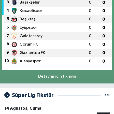
3
Başakşehir
0
0
4
Kocaelispor
0
0
5
Beşiktaş
0
0
6
Eyüpspor
0
0
7
Galatasaray
0
0
8
Çorum FK
0
0
9
Gaziantep FK
0
0
10
Alanyaspor
0
0
Detaylar için tıklayın
Süper Lig Fikstür
14 Ağustos, Cuma