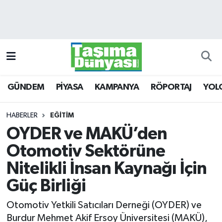
GÜNDEM
Hava Durumu
PİYASA
Trafik Durumu
GÜNDEM
PİYASA
KAMPANYA
RÖPORTAJ
YOL
KAMPANYA
Süper Lig Puan Durumu ve Fikstür
RÖPORTAJ
Tüm Manşetler
HABERLER
EĞİTİM
OYDER ve MAKÜ’den
YOLCU TAŞIMA
Son Dakika Haberleri
Otomotiv Sektörüne
LOJİSTİK
Haber Arşivi
Nitelikli İnsan Kaynağı İçin
Güç Birliği
E-GAZETE
Otomotiv Yetkili Satıcıları Derneği (OYDER) ve
TAŞITLAR
Burdur Mehmet Akif Ersoy Üniversitesi (MAKÜ),