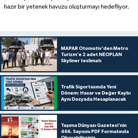
hazır bir yetenek havuzu oluşturmayı hedefliyor.
MAPAR Otomotiv’den Metro
Turizm’e 2 adet NEOPLAN
Skyliner teslimatı
Trafik Sigortasında Yeni
Dönem: Hasar ve Değer Kaybı
Aynı Dosyada Hesaplanacak
Taşıma Dünyası Gazetesi’nin
466. Sayısını PDF Formatında
Okuyabilirsiniz