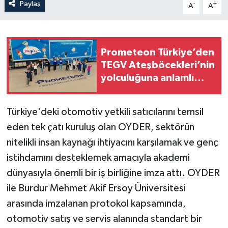
Paylaş
-
+
A
A
Prometeon Türkiye’den
TEGV Ateşböcekleri’nin
yolculuğuna anlamlı
destek
Türkiye'deki otomotiv yetkili satıcılarını temsil
eden tek çatı kuruluş olan OYDER, sektörün
nitelikli insan kaynağı ihtiyacını karşılamak ve genç
istihdamını desteklemek amacıyla akademi
dünyasıyla önemli bir iş birliğine imza attı. OYDER
ile Burdur Mehmet Akif Ersoy Üniversitesi
arasında imzalanan protokol kapsamında,
otomotiv satış ve servis alanında standart bir