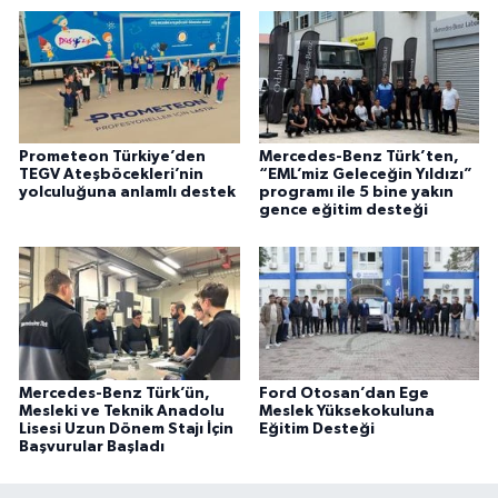
Prometeon Türkiye’den
Mercedes-Benz Türk’ten,
TEGV Ateşböcekleri’nin
“EML’miz Geleceğin Yıldızı”
yolculuğuna anlamlı destek
programı ile 5 bine yakın
gence eğitim desteği
Mercedes-Benz Türk’ün,
Ford Otosan’dan Ege
Mesleki ve Teknik Anadolu
Meslek Yüksekokuluna
Lisesi Uzun Dönem Stajı İçin
Eğitim Desteği
Başvurular Başladı