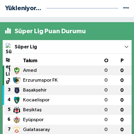
Yükleniyor...
Süper Lig Puan Durumu
Süper Lig
#
Takım
O
P
1
Amed
0
0
2
Erzurumspor FK
0
0
3
Başakşehir
0
0
4
Kocaelispor
0
0
5
Beşiktaş
0
0
6
Eyüpspor
0
0
7
Galatasaray
0
0