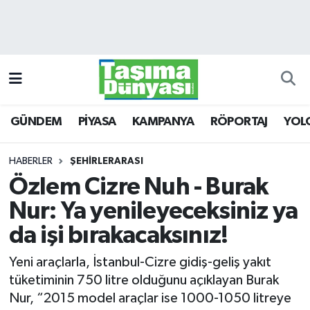
GÜNDEM
Hava Durumu
PİYASA
Trafik Durumu
GÜNDEM
PİYASA
KAMPANYA
RÖPORTAJ
YOL
KAMPANYA
Süper Lig Puan Durumu ve Fikstür
RÖPORTAJ
Tüm Manşetler
HABERLER
ŞEHİRLERARASI
Özlem Cizre Nuh - Burak
YOLCU TAŞIMA
Son Dakika Haberleri
Nur: Ya yenileyeceksiniz ya
LOJİSTİK
Haber Arşivi
da işi bırakacaksınız!
Yeni araçlarla, İstanbul-Cizre gidiş-geliş yakıt
E-GAZETE
tüketiminin 750 litre olduğunu açıklayan Burak
Nur, “2015 model araçlar ise 1000-1050 litreye
TAŞITLAR