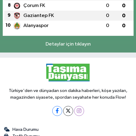
8
Çorum FK
0
0
9
Gaziantep FK
0
0
10
Alanyaspor
0
0
Detaylar için tıklayın
Türkiye'den ve dünyadan son dakika haberleri, köşe yazıları,
magazinden siyasete, spordan seyahate her konuda Flow!
Hava Durumu