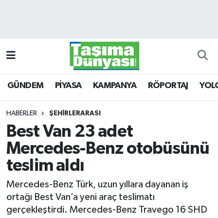
GÜNDEM
Hava Durumu
PİYASA
Trafik Durumu
GÜNDEM
PİYASA
KAMPANYA
RÖPORTAJ
YOL
KAMPANYA
Süper Lig Puan Durumu ve Fikstür
RÖPORTAJ
Tüm Manşetler
HABERLER
ŞEHİRLERARASI
Best Van 23 adet
YOLCU TAŞIMA
Son Dakika Haberleri
Mercedes-Benz otobüsünü
LOJİSTİK
Haber Arşivi
teslim aldı
Mercedes-Benz Türk, uzun yıllara dayanan iş
E-GAZETE
ortağı Best Van’a yeni araç teslimatı
gerçekleştirdi. Mercedes-Benz Travego 16 SHD
TAŞITLAR