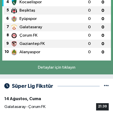
4
Kocaelispor
0
0
5
Beşiktaş
0
0
6
Eyüpspor
0
0
7
Galatasaray
0
0
8
Çorum FK
0
0
9
Gaziantep FK
0
0
10
Alanyaspor
0
0
Detaylar için tıklayın
Süper Lig Fikstür
14 Ağustos, Cuma
Galatasaray - Çorum FK
21:30