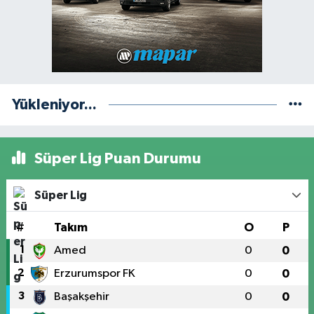
Yükleniyor...
Süper Lig Puan Durumu
Süper Lig
#
Takım
O
P
1
Amed
0
0
2
Erzurumspor FK
0
0
3
Başakşehir
0
0