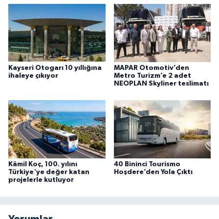
Kayseri Otogarı 10 yıllığına
MAPAR Otomotiv’den
ihaleye çıkıyor
Metro Turizm’e 2 adet
NEOPLAN Skyliner teslimatı
Kâmil Koç, 100. yılını
40 Bininci Tourismo
Türkiye'ye değer katan
Hoşdere’den Yola Çıktı
projelerle kutluyor