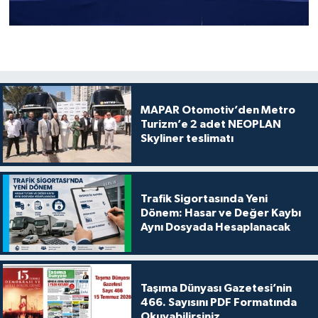
MAPAR Otomotiv’den Metro
Turizm’e 2 adet NEOPLAN
Skyliner teslimatı
Trafik Sigortasında Yeni
Dönem: Hasar ve Değer Kaybı
Aynı Dosyada Hesaplanacak
Taşıma Dünyası Gazetesi’nin
466. Sayısını PDF Formatında
Okuyabilirsiniz