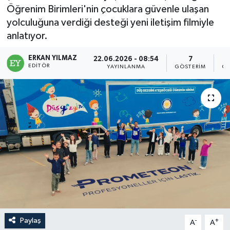
Öğrenim Birimleri'nin çocuklara güvenle ulaşan
yolculuğuna verdiği desteği yeni iletişim filmiyle
anlatıyor.
ERKAN YILMAZ
22.06.2026 - 08:54
7
EDITÖR
YAYINLANMA
GÖSTERIM
OK
Paylaş
-
+
A
A