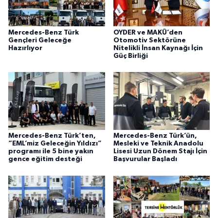
Mercedes-Benz Türk
OYDER ve MAKÜ’den
Gençleri Geleceğe
Otomotiv Sektörüne
Hazırlıyor
Nitelikli İnsan Kaynağı İçin
Güç Birliği
Mercedes-Benz Türk’ten,
Mercedes-Benz Türk’ün,
“EML’miz Geleceğin Yıldızı”
Mesleki ve Teknik Anadolu
programı ile 5 bine yakın
Lisesi Uzun Dönem Stajı İçin
gence eğitim desteği
Başvurular Başladı