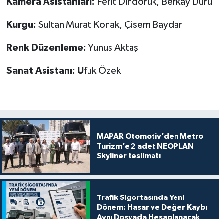
Kamera Asistanları:
Ferit Dindoruk, Berkay Duru
Kurgu:
Sultan Murat Konak, Çisem Baydar
Renk Düzenleme:
Yunus Aktaş
Sanat Asistanı: U
fuk Özek
MAPAR Otomotiv’den Metro
Turizm’e 2 adet NEOPLAN
Skyliner teslimatı
Trafik Sigortasında Yeni
Dönem: Hasar ve Değer Kaybı
Aynı Dosyada Hesaplanacak