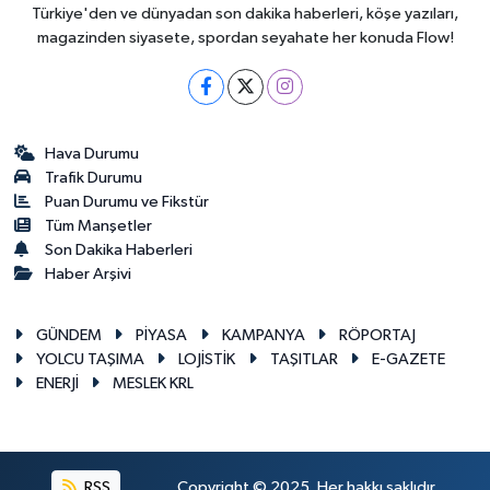
Türkiye'den ve dünyadan son dakika haberleri, köşe yazıları,
magazinden siyasete, spordan seyahate her konuda Flow!
Hava Durumu
Trafik Durumu
Puan Durumu ve Fikstür
Tüm Manşetler
Son Dakika Haberleri
Haber Arşivi
GÜNDEM
PİYASA
KAMPANYA
RÖPORTAJ
YOLCU TAŞIMA
LOJİSTİK
TAŞITLAR
E-GAZETE
ENERJİ
MESLEK KRL
RSS
Copyright © 2025. Her hakkı saklıdır.