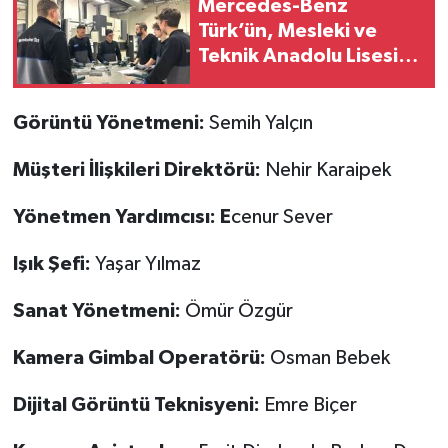
Mercedes-Benz
Türk’ün, Mesleki ve
Teknik Anadolu Lisesi
Uzun Dönem Stajı İçin
Başvurular Başladı
Görüntü Yönetmeni:
Semih Yalçın
Müşteri İlişkileri Direktörü:
Nehir Karaipek
Yönetmen Yardımcısı: E
cenur Sever
Işık Şefi:
Yaşar Yılmaz
Sanat Yönetmeni:
Ömür Özgür
Kamera Gimbal Operatörü:
Osman Bebek
Dijital Görüntü Teknisyeni:
Emre Biçer