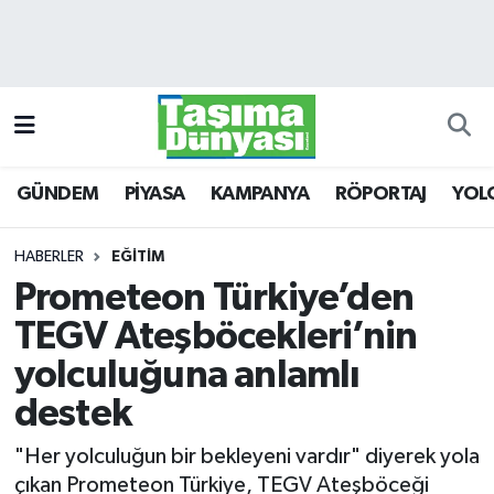
GÜNDEM
Hava Durumu
PİYASA
Trafik Durumu
GÜNDEM
PİYASA
KAMPANYA
RÖPORTAJ
YOL
KAMPANYA
Süper Lig Puan Durumu ve Fikstür
RÖPORTAJ
Tüm Manşetler
HABERLER
EĞİTİM
Prometeon Türkiye’den
YOLCU TAŞIMA
Son Dakika Haberleri
TEGV Ateşböcekleri’nin
LOJİSTİK
Haber Arşivi
yolculuğuna anlamlı
destek
E-GAZETE
"Her yolculuğun bir bekleyeni vardır" diyerek yola
TAŞITLAR
çıkan Prometeon Türkiye, TEGV Ateşböceği