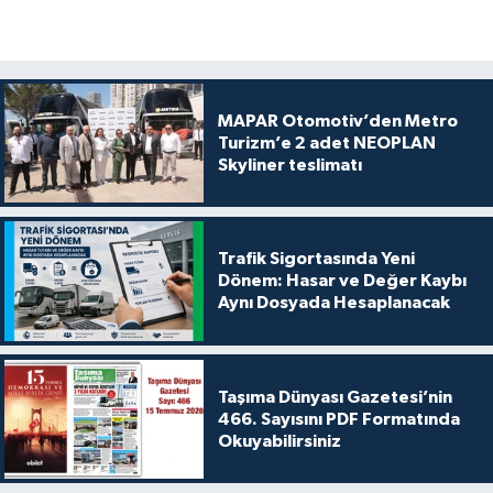
MAPAR Otomotiv’den Metro
Turizm’e 2 adet NEOPLAN
Skyliner teslimatı
Trafik Sigortasında Yeni
Dönem: Hasar ve Değer Kaybı
Aynı Dosyada Hesaplanacak
Taşıma Dünyası Gazetesi’nin
466. Sayısını PDF Formatında
Okuyabilirsiniz