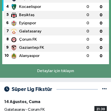
4
Kocaelispor
0
0
5
Beşiktaş
0
0
6
Eyüpspor
0
0
7
Galatasaray
0
0
8
Çorum FK
0
0
9
Gaziantep FK
0
0
10
Alanyaspor
0
0
Detaylar için tıklayın
Süper Lig Fikstür
14 Ağustos, Cuma
Galatasaray - Çorum FK
21:30