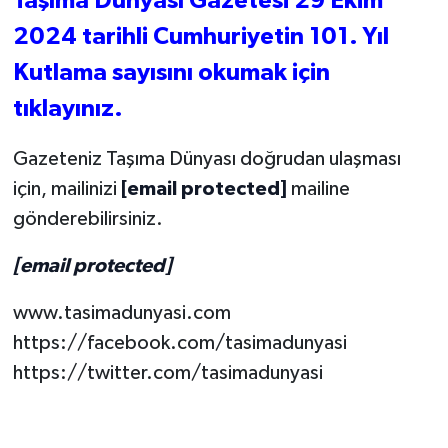
Taşıma Dünyası Gazetesi 29 Ekim
Okuyabilirsiniz
2024
tarihli
Cumhuriyetin 101. Yıl
Kutlama
sayısını okumak için
tıklayınız.
Gazeteniz Taşıma Dünyası doğrudan ulaşması
için, mailinizi
[email protected]
mailine
gönderebilirsiniz.
[email protected]
www.tasimadunyasi.com
https://facebook.com/tasimadunyasi
https://twitter.com/tasimadunyasi