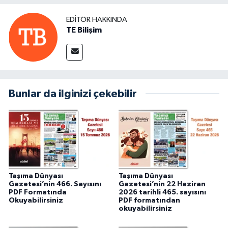
EDITÖR HAKKINDA
TE Bilişim
Bunlar da ilginizi çekebilir
Taşıma Dünyası
Taşıma Dünyası
Gazetesi’nin 466. Sayısını
Gazetesi’nin 22 Haziran
PDF Formatında
2026 tarihli 465. sayısını
Okuyabilirsiniz
PDF formatından
okuyabilirsiniz