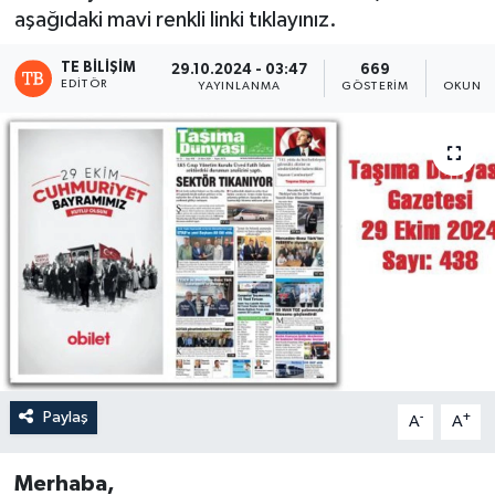
aşağıdaki mavi renkli linki tıklayınız.
TE BILIŞIM
29.10.2024 - 03:47
669
1
EDITÖR
YAYINLANMA
GÖSTERIM
OKUNMA
Paylaş
-
+
A
A
Merhaba,