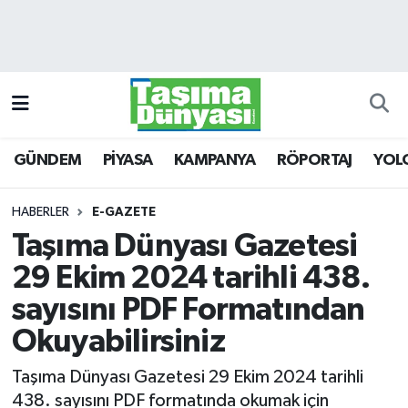
GÜNDEM
Hava Durumu
PİYASA
Trafik Durumu
GÜNDEM
PİYASA
KAMPANYA
RÖPORTAJ
YOL
KAMPANYA
Süper Lig Puan Durumu ve Fikstür
RÖPORTAJ
Tüm Manşetler
HABERLER
E-GAZETE
Taşıma Dünyası Gazetesi
YOLCU TAŞIMA
Son Dakika Haberleri
29 Ekim 2024 tarihli 438.
LOJİSTİK
Haber Arşivi
sayısını PDF Formatından
Okuyabilirsiniz
E-GAZETE
Taşıma Dünyası Gazetesi 29 Ekim 2024 tarihli
TAŞITLAR
438. sayısını PDF formatında okumak için