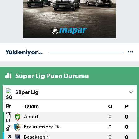
Yükleniyor...
Süper Lig Puan Durumu
Süper Lig
#
Takım
O
P
1
Amed
0
0
2
Erzurumspor FK
0
0
3
Başakşehir
0
0