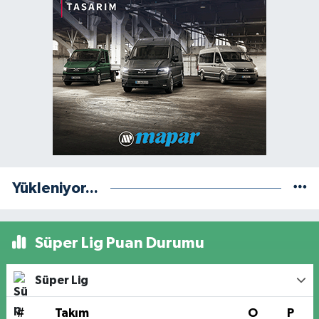
Yükleniyor...
Süper Lig Puan Durumu
Süper Lig
#
Takım
O
P