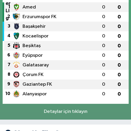
1
Amed
0
0
2
Erzurumspor FK
0
0
3
Başakşehir
0
0
4
Kocaelispor
0
0
5
Beşiktaş
0
0
6
Eyüpspor
0
0
7
Galatasaray
0
0
8
Çorum FK
0
0
9
Gaziantep FK
0
0
10
Alanyaspor
0
0
Detaylar için tıklayın