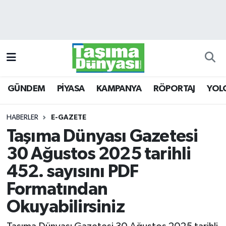
GÜNDEM
Hava Durumu
PİYASA
Trafik Durumu
GÜNDEM
PİYASA
KAMPANYA
RÖPORTAJ
YOL
KAMPANYA
Süper Lig Puan Durumu ve Fikstür
RÖPORTAJ
Tüm Manşetler
HABERLER
E-GAZETE
Taşıma Dünyası Gazetesi
YOLCU TAŞIMA
Son Dakika Haberleri
30 Ağustos 2025 tarihli
LOJİSTİK
Haber Arşivi
452. sayısını PDF
Formatından
E-GAZETE
Okuyabilirsiniz
TAŞITLAR