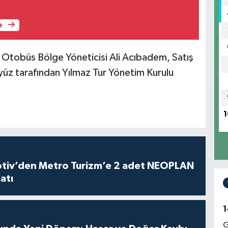
e
tobüs Bölge Yöneticisi Ali Acıbadem, Satış
z tarafından Yılmaz Tur Yönetim Kurulu
1
iv’den Metro Turizm’e 2 adet NEOPLAN
atı
1
G