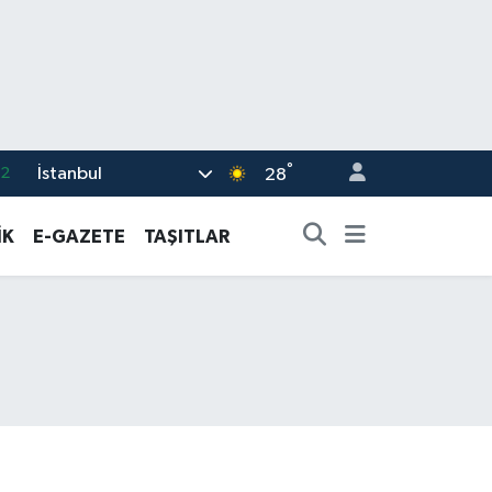
.2
°
İstanbul
28
17
İK
E-GAZETE
TAŞITLAR
27
35
12
19