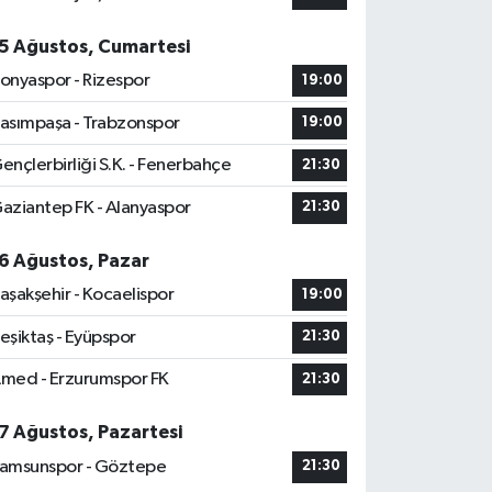
5 Ağustos, Cumartesi
onyaspor - Rizespor
19:00
asımpaşa - Trabzonspor
19:00
ençlerbirliği S.K. - Fenerbahçe
21:30
aziantep FK - Alanyaspor
21:30
6 Ağustos, Pazar
aşakşehir - Kocaelispor
19:00
eşiktaş - Eyüpspor
21:30
med - Erzurumspor FK
21:30
7 Ağustos, Pazartesi
amsunspor - Göztepe
21:30