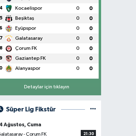
4
Kocaelispor
0
0
5
Beşiktaş
0
0
6
Eyüpspor
0
0
7
Galatasaray
0
0
8
Çorum FK
0
0
9
Gaziantep FK
0
0
0
Alanyaspor
0
0
Detaylar için tıklayın
Süper Lig Fikstür
4 Ağustos, Cuma
alatasaray - Çorum FK
21:30