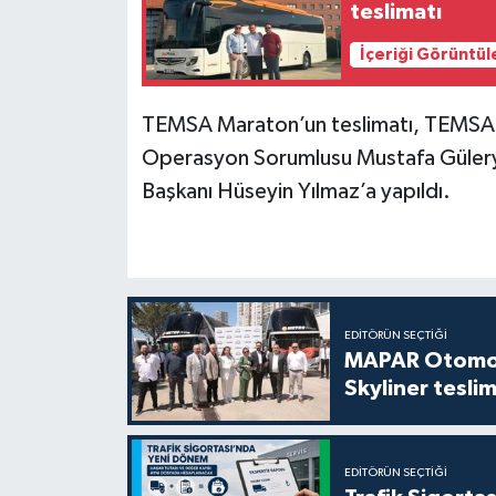
teslimatı
İçeriği Görüntül
TEMSA Maraton’un teslimatı, TEMSA O
Operasyon Sorumlusu Mustafa Güleryü
Başkanı Hüseyin Yılmaz’a yapıldı.
EDITÖRÜN SEÇTIĞI
MAPAR Otomot
Skyliner teslim
EDITÖRÜN SEÇTIĞI