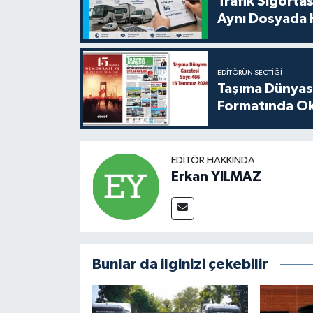
Trafik Sigorta
Aynı Dosyada 
EDITÖRÜN SEÇTIĞI
Taşıma Dünyası
Formatında Oku
EDITÖR HAKKINDA
Erkan YILMAZ
Bunlar da ilginizi çekebilir