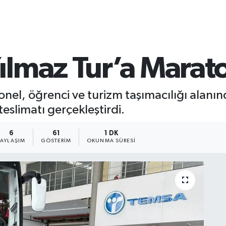
lmaz Tur’a Marato
el, öğrenci ve turizm taşımacılığı alanın
eslimatı gerçekleştirdi.
6
61
1 DK
PAYLAŞIM
GÖSTERIM
OKUNMA SÜRESI