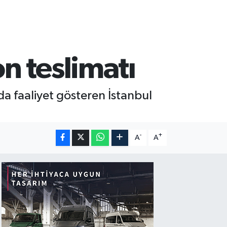
n teslimatı
da faaliyet gösteren İstanbul
-
+
A
A