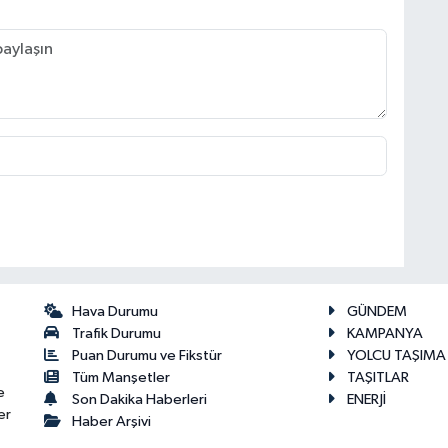
Hava Durumu
GÜNDEM
Trafik Durumu
KAMPANYA
Puan Durumu ve Fikstür
YOLCU TAŞIMA
Tüm Manşetler
TAŞITLAR
e
Son Dakika Haberleri
ENERJİ
er
Haber Arşivi