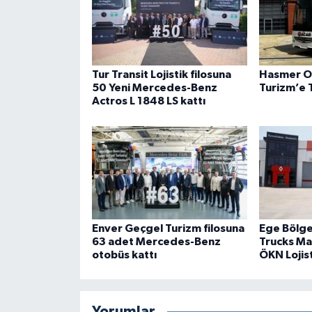
Tur Transit Lojistik filosuna
Hasmer O
50 Yeni Mercedes-Benz
Turizm’e 
Actros L 1848 LS kattı
Enver Geçgel Turizm filosuna
Ege Bölges
63 adet Mercedes-Benz
Trucks Ma
otobüs kattı
ÖKN Lojist
Yorumlar