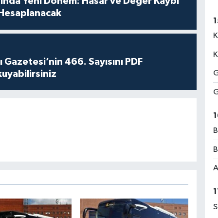
sında Yeni Dönem: Hasar ve Değer Kaybı
Hesaplanacak
1
K
K
 Gazetesi’nin 466. Sayısını PDF
yabilirsiniz
G
G
1
B
B
A
1
S