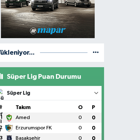
ükleniyor...
Süper Lig Puan Durumu
Süper Lig
#
Takım
O
P
1
Amed
0
0
2
Erzurumspor FK
0
0
3
Başakşehir
0
0