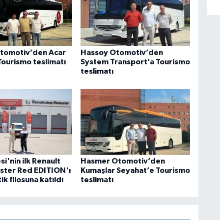
tomotiv’den Acar
Hassoy Otomotiv’den
Tourismo teslimatı
System Transport’a Tourismo
teslimatı
i'nin ilk Renault
Hasmer Otomotiv’den
ster Red EDITION'ı
Kumaşlar Seyahat’e Tourismo
ik filosuna katıldı
teslimatı