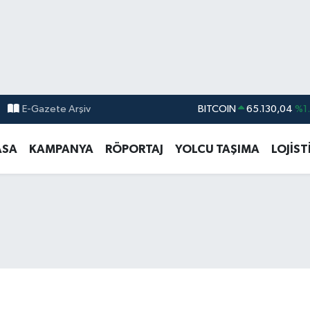
BITCOIN
65.130,04
%1
E-Gazete Arşiv
DOLAR
47,7106
%0.
ASA
KAMPANYA
RÖPORTAJ
YOLCU TAŞIMA
LOJİST
EURO
55,1652
%0.
STERLİN
64,4046
%0.
GRAM ALTIN
6618.49
%2.
BİST100
13.773
%-