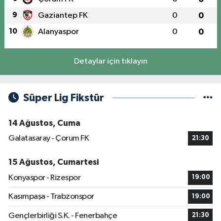
9
Gaziantep FK
0
0
10
Alanyaspor
0
0
Detaylar için tıklayın
Süper Lig Fikstür
14 Ağustos, Cuma
Galatasaray - Çorum FK
21:30
15 Ağustos, Cumartesi
Konyaspor - Rizespor
19:00
Kasımpaşa - Trabzonspor
19:00
Gençlerbirliği S.K. - Fenerbahçe
21:30