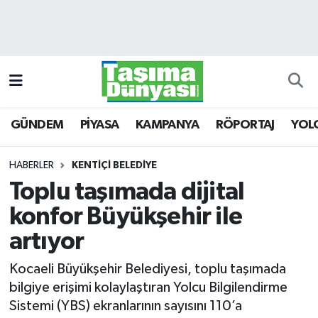
GÜNDEM
Hava Durumu
PİYASA
Trafik Durumu
GÜNDEM
PİYASA
KAMPANYA
RÖPORTAJ
YOL
KAMPANYA
Süper Lig Puan Durumu ve Fikstür
RÖPORTAJ
Tüm Manşetler
HABERLER
KENTİÇİ BELEDİYE
Toplu taşımada dijital
YOLCU TAŞIMA
Son Dakika Haberleri
konfor Büyükşehir ile
LOJİSTİK
Haber Arşivi
artıyor
Kocaeli Büyükşehir Belediyesi, toplu taşımada
E-GAZETE
bilgiye erişimi kolaylaştıran Yolcu Bilgilendirme
Sistemi (YBS) ekranlarının sayısını 110’a
TAŞITLAR