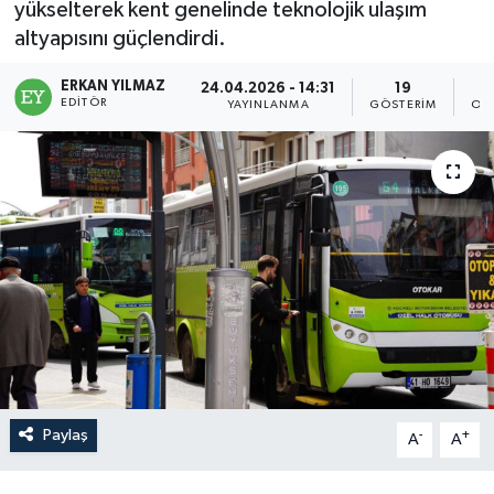
yükselterek kent genelinde teknolojik ulaşım
altyapısını güçlendirdi.
ERKAN YILMAZ
24.04.2026 - 14:31
19
EDITÖR
YAYINLANMA
GÖSTERIM
OK
Paylaş
-
+
A
A