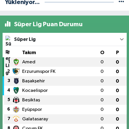
Yükleniyor...
Süper Lig Puan Durumu
Süper Lig
#
Takım
O
P
1
Amed
0
0
2
Erzurumspor FK
0
0
3
Başakşehir
0
0
4
Kocaelispor
0
0
5
Beşiktaş
0
0
6
Eyüpspor
0
0
7
Galatasaray
0
0
8
Çorum FK
0
0