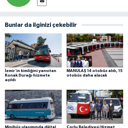
Bunlar da ilginizi çekebilir
İzmir'in kimliğini yansıtan
MANULAŞ 14 otobüs aldı, 15
Konak Durağı hizmete
otobüs daha alacak
açıldı
Minibüs ulaşımında dijital
Çorlu Belediyesi Hizmet