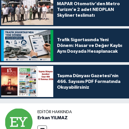
MAPAR Otomotiv’den Metro
Turizm’e 2 adet NEOPLAN
Skyliner teslimatı
Trafik Sigortasında Yeni
Dönem: Hasar ve Değer Kaybı
Aynı Dosyada Hesaplanacak
Taşıma Dünyası Gazetesi’nin
466. Sayısını PDF Formatında
Okuyabilirsiniz
EDITÖR HAKKINDA
Erkan YILMAZ