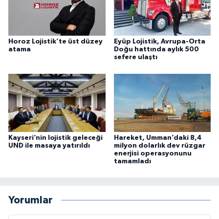
Horoz Lojistik’te üst düzey
Eyüp Lojistik, Avrupa-Orta
atama
Doğu hattında aylık 500
sefere ulaştı
Kayseri’nin lojistik geleceği
Hareket, Umman’daki 8,4
UND ile masaya yatırıldı
milyon dolarlık dev rüzgar
enerjisi operasyonunu
tamamladı
Yorumlar