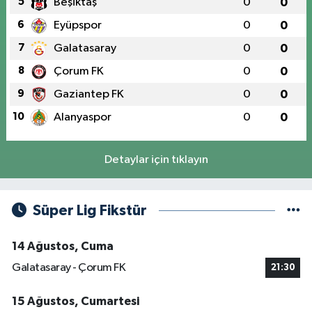
5
Beşiktaş
0
0
6
Eyüpspor
0
0
7
Galatasaray
0
0
8
Çorum FK
0
0
9
Gaziantep FK
0
0
10
Alanyaspor
0
0
Detaylar için tıklayın
Süper Lig Fikstür
14 Ağustos, Cuma
Galatasaray - Çorum FK
21:30
15 Ağustos, Cumartesi