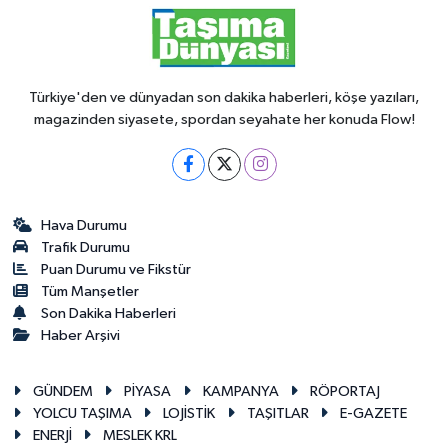
Türkiye'den ve dünyadan son dakika haberleri, köşe yazıları,
magazinden siyasete, spordan seyahate her konuda Flow!
Hava Durumu
Trafik Durumu
Puan Durumu ve Fikstür
Tüm Manşetler
Son Dakika Haberleri
Haber Arşivi
GÜNDEM
PİYASA
KAMPANYA
RÖPORTAJ
YOLCU TAŞIMA
LOJİSTİK
TAŞITLAR
E-GAZETE
ENERJİ
MESLEK KRL