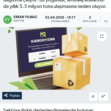
dağıtıma çıkıyor. Bu yoğunluk, ambalaj atıklarının
da yıllık 5.5 milyon tona ulaşmasına neden oluyor.
ERKAN YILMAZ
02.04.2026 - 19:17
2
EDITÖR
YAYINLANMA
PAYLAŞIM
GÖS
Paylaş
-
+
A
A
Sektöre ilişkin değerlendirmelerde bulunan