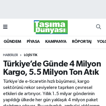
GÜNDEM
Hava Durumu
PİYASA
Trafik Durumu
GÜNDEM
PİYASA
KAMPANYA
RÖPORTAJ
YOL
KAMPANYA
Süper Lig Puan Durumu ve Fikstür
RÖPORTAJ
Tüm Manşetler
HABERLER
LOJİSTİK
Türkiye’de Günde 4 Milyon
YOLCU TAŞIMA
Son Dakika Haberleri
Kargo, 5.5 Milyon Ton Atık
LOJİSTİK
Haber Arşivi
Türkiye’de e-ticaretin hızlı büyümesi, kargo
sektörünü rekor seviyelere taşırken çevresel
E-GAZETE
etkileri de artırıyor. Yıllık 1.5 milyar gönderinin
yapıldığı ülkede her gün yaklaşık 4 milyon paket
TAŞITLAR