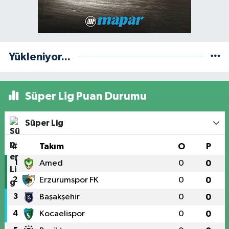
Yükleniyor...
Süper Lig Puan Durumu
Süper Lig
#
Takım
O
P
1
Amed
0
0
2
Erzurumspor FK
0
0
3
Başakşehir
0
0
4
Kocaelispor
0
0