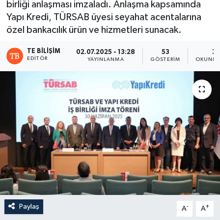
birliği anlaşması imzaladı. Anlaşma kapsamında
Yapı Kredi, TÜRSAB üyesi seyahat acentalarına
özel bankacılık ürün ve hizmetleri sunacak.
TE BILIŞIM
02.07.2025 - 13:28
53
3 
EDITÖR
YAYINLANMA
GÖSTERIM
OKUNMA
Paylaş
-
+
A
A