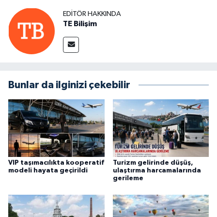
EDITÖR HAKKINDA
TE Bilişim
Bunlar da ilginizi çekebilir
VIP taşımacılıkta kooperatif
Turizm gelirinde düşüş,
modeli hayata geçirildi
ulaştırma harcamalarında
gerileme