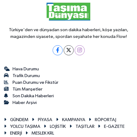
Türkiye'den ve dünyadan son dakika haberleri, köşe yazıları,
magazinden siyasete, spordan seyahate her konuda Flow!
Hava Durumu
Trafik Durumu
Puan Durumu ve Fikstür
Tüm Manşetler
Son Dakika Haberleri
Haber Arşivi
GÜNDEM
PİYASA
KAMPANYA
RÖPORTAJ
YOLCU TAŞIMA
LOJİSTİK
TAŞITLAR
E-GAZETE
ENERJİ
MESLEK KRL