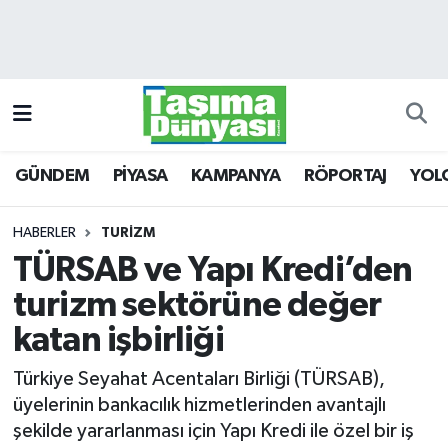
GÜNDEM
Hava Durumu
PİYASA
Trafik Durumu
GÜNDEM
PİYASA
KAMPANYA
RÖPORTAJ
YOL
KAMPANYA
Süper Lig Puan Durumu ve Fikstür
RÖPORTAJ
Tüm Manşetler
HABERLER
TURİZM
TÜRSAB ve Yapı Kredi’den
YOLCU TAŞIMA
Son Dakika Haberleri
turizm sektörüne değer
LOJİSTİK
Haber Arşivi
katan işbirliği
Türkiye Seyahat Acentaları Birliği (TÜRSAB),
E-GAZETE
üyelerinin bankacılık hizmetlerinden avantajlı
şekilde yararlanması için Yapı Kredi ile özel bir iş
TAŞITLAR