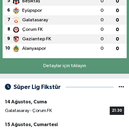
5
Beşiktaş
0
0
6
Eyüpspor
0
0
7
Galatasaray
0
0
8
Çorum FK
0
0
9
Gaziantep FK
0
0
10
Alanyaspor
0
0
Detaylar için tıklayın
Süper Lig Fikstür
14 Ağustos, Cuma
Galatasaray - Çorum FK
21:30
15 Ağustos, Cumartesi