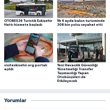
OTOBES26 Turistik Eskişehir
İlk 6 ayda balon turizminde
Hattı hizmete başladı
308 bin yolcu seyahat etti
visiteskisehir.org portalı
Yeni Havacılık Güvenliği
açıldı
Yönetmeliği Transfer
Taşımacılığı Yapan
Otobüsçüleri de
Etkileyecek
Yorumlar