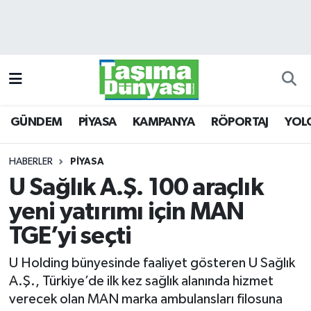
GÜNDEM
Hava Durumu
PİYASA
Trafik Durumu
GÜNDEM
PİYASA
KAMPANYA
RÖPORTAJ
YOL
KAMPANYA
Süper Lig Puan Durumu ve Fikstür
RÖPORTAJ
Tüm Manşetler
HABERLER
PİYASA
U Sağlık A.Ş. 100 araçlık
YOLCU TAŞIMA
Son Dakika Haberleri
yeni yatırımı için MAN
LOJİSTİK
Haber Arşivi
TGE’yi seçti
U Holding bünyesinde faaliyet gösteren U Sağlık
E-GAZETE
A.Ş., Türkiye’de ilk kez sağlık alanında hizmet
verecek olan MAN marka ambulansları filosuna
TAŞITLAR