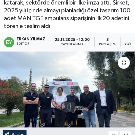
katarak, sektörde önemli bir ilke imza attı. Şirket,
2025 yılı içinde almayı planladığı özel tasarım 100
adet MAN TGE ambulans siparişinin ilk 20 adetini
törenle teslim aldı
ERKAN YILMAZ
25.11.2025 - 12:00
3
9
EDITÖR
YAYINLANMA
PAYLAŞIM
GÖST
Paylaş
-
+