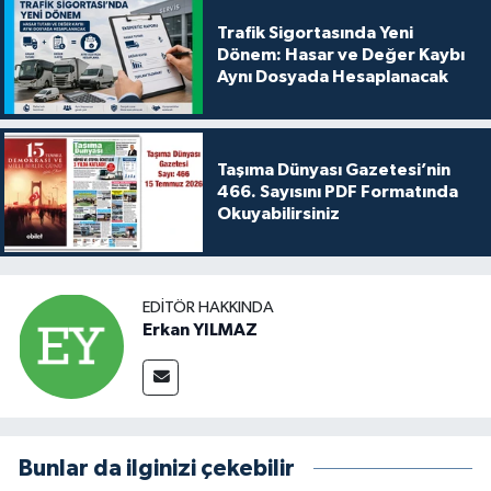
Trafik Sigortasında Yeni
Dönem: Hasar ve Değer Kaybı
Aynı Dosyada Hesaplanacak
Taşıma Dünyası Gazetesi’nin
466. Sayısını PDF Formatında
Okuyabilirsiniz
EDITÖR HAKKINDA
Erkan YILMAZ
Bunlar da ilginizi çekebilir