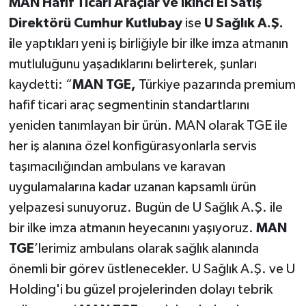
MAN Hafif Ticari Araçlar ve İkinci El Satış
Direktörü Cumhur Kutlubay
ise
U Sağlık A.Ş.
i
le yaptıkları yeni iş birliğiyle bir ilke imza atmanın
mutluluğunu yaşadıklarını belirterek, şunları
kaydetti: “
MAN TGE,
Türkiye pazarında premium
hafif ticari araç segmentinin standartlarını
yeniden tanımlayan bir ürün. MAN olarak TGE ile
her iş alanına özel konfigürasyonlarla servis
taşımacılığından ambulans ve karavan
uygulamalarına kadar uzanan kapsamlı ürün
yelpazesi sunuyoruz. Bugün de U Sağlık A.Ş. ile
bir ilke imza atmanın heyecanını yaşıyoruz.
MAN
TGE
’lerimiz ambulans olarak sağlık alanında
önemli bir görev üstlenecekler. U Sağlık A.Ş. ve U
Holding'i bu güzel projelerinden dolayı tebrik