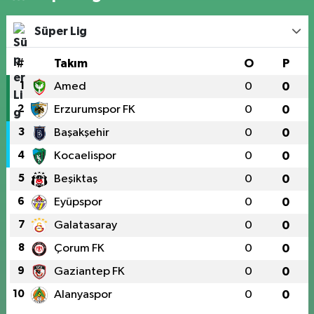
Süper Lig
#
Takım
O
P
1
Amed
0
0
2
Erzurumspor FK
0
0
3
Başakşehir
0
0
4
Kocaelispor
0
0
5
Beşiktaş
0
0
6
Eyüpspor
0
0
7
Galatasaray
0
0
8
Çorum FK
0
0
9
Gaziantep FK
0
0
10
Alanyaspor
0
0