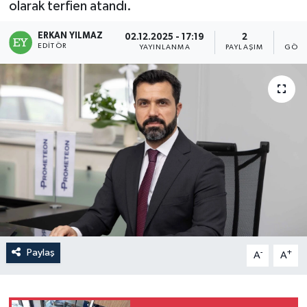
olarak terfien atandı.
ERKAN YILMAZ
02.12.2025 - 17:19
2
3
EDITÖR
YAYINLANMA
PAYLAŞIM
GÖST
Paylaş
-
+
A
A