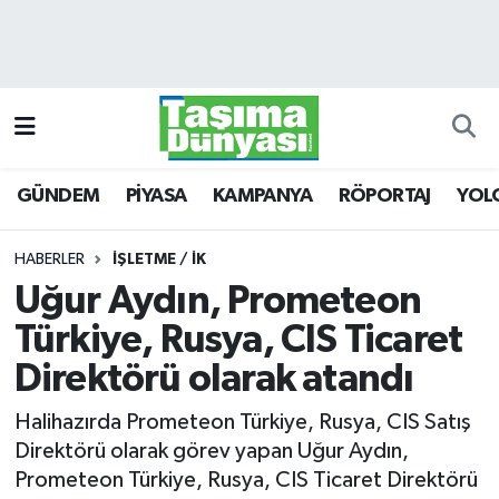
GÜNDEM
Hava Durumu
PİYASA
Trafik Durumu
GÜNDEM
PİYASA
KAMPANYA
RÖPORTAJ
YOL
KAMPANYA
Süper Lig Puan Durumu ve Fikstür
RÖPORTAJ
Tüm Manşetler
HABERLER
İŞLETME / İK
Uğur Aydın, Prometeon
YOLCU TAŞIMA
Son Dakika Haberleri
Türkiye, Rusya, CIS Ticaret
LOJİSTİK
Haber Arşivi
Direktörü olarak atandı
Halihazırda Prometeon Türkiye, Rusya, CIS Satış
E-GAZETE
Direktörü olarak görev yapan Uğur Aydın,
Prometeon Türkiye, Rusya, CIS Ticaret Direktörü
TAŞITLAR