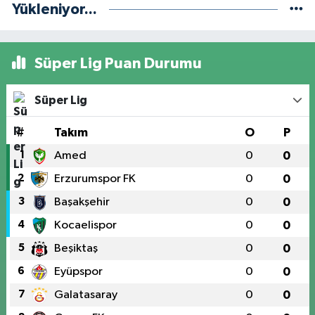
Yükleniyor...
Süper Lig Puan Durumu
Süper Lig
#
Takım
O
P
1
Amed
0
0
2
Erzurumspor FK
0
0
3
Başakşehir
0
0
4
Kocaelispor
0
0
5
Beşiktaş
0
0
6
Eyüpspor
0
0
7
Galatasaray
0
0