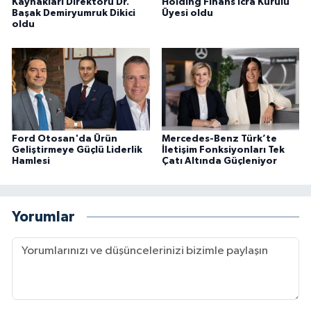
Kaynakları Direktörü Dr.
Holding Finans İcra Kurulu
Başak Demiryumruk Dikici
Üyesi oldu
oldu
Ford Otosan'da Ürün
Mercedes-Benz Türk’te
Geliştirmeye Güçlü Liderlik
İletişim Fonksiyonları Tek
Hamlesi
Çatı Altında Güçleniyor
Yorumlar