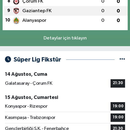
8
Çorum FK
0
0
9
Gaziantep FK
0
0
10
Alanyaspor
0
0
Detaylar için tıklayın
Süper Lig Fikstür
14 Ağustos, Cuma
Galatasaray - Çorum FK
21:30
15 Ağustos, Cumartesi
Konyaspor - Rizespor
19:00
Kasımpaşa - Trabzonspor
19:00
Gençlerbirliği S.K. - Fenerbahçe
21:30