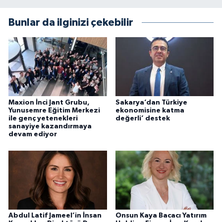
Bunlar da ilginizi çekebilir
Maxion İnci Jant Grubu,
Sakarya’dan Türkiye
Yunusemre Eğitim Merkezi
ekonomisine katma
ile genç yetenekleri
değerli’ destek
sanayiye kazandırmaya
devam ediyor
Abdul Latif Jameel’in İnsan
Onsun Kaya Bacacı Yatırım