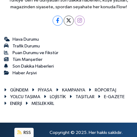
Türkiye'den ve dünyadan son dakika haberleri, köşe yazıları,
magazinden siyasete, spordan seyahate her konuda Flow!
Hava Durumu
Trafik Durumu
Puan Durumu ve Fikstür
Tüm Manşetler
Son Dakika Haberleri
Haber Arşivi
GÜNDEM
PİYASA
KAMPANYA
RÖPORTAJ
YOLCU TAŞIMA
LOJİSTİK
TAŞITLAR
E-GAZETE
ENERJİ
MESLEK KRL
RSS
Copyright © 2025. Her hakkı saklıdır.