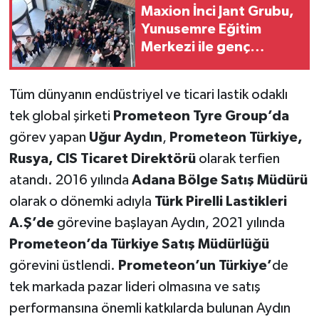
Maxion İnci Jant Grubu,
Yunusemre Eğitim
Merkezi ile genç
yetenekleri sanayiye
kazandırmaya devam
Tüm dünyanın endüstriyel ve ticari lastik odaklı
ediyor
tek global şirketi
Prometeon Tyre Group’da
görev yapan
Uğur Aydın
,
Prometeon Türkiye,
Rusya, CIS Ticaret Direktörü
olarak terfien
atandı. 2016 yılında
Adana Bölge Satış Müdürü
olarak o dönemki adıyla
Türk Pirelli Lastikleri
A.Ş’de
görevine başlayan Aydın, 2021 yılında
Prometeon’da Türkiye Satış Müdürlüğü
görevini üstlendi.
Prometeon’un Türkiye’
de
tek markada pazar lideri olmasına ve satış
performansına önemli katkılarda bulunan Aydın